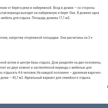
нии от берега реки и набережной. Вход в домик — со стороны
ытая веранда выходят на набережную и берег Оки. В домике одна
 мебель для отдыха. Площадь домика 17,1 м2.
леи, напротив спортивной площадки. Они расчитаны на 2-х
ной аллеи в центре базы отдыха. Дом разделён на две половины,
тоит из двух комнат и застеклённой веранды с мебелью для
о отдыхать 4-6 человек.На каждой половине — дровяная варочно-
дома — 43,7 м2. Идеальный вариант для семейного отдыха.