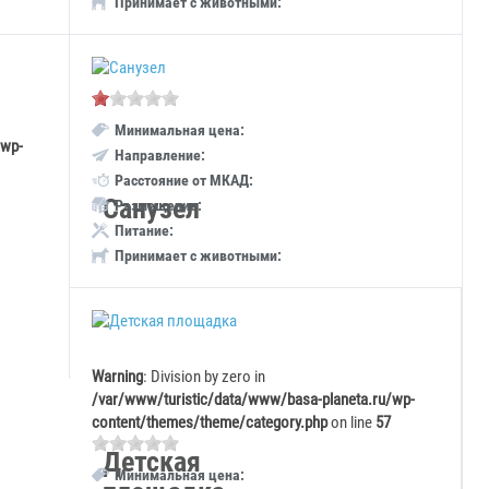
Принимает с животными:
Минимальная цена:
/wp-
Направление:
Расстояние от МКАД:
Санузел
Размещение:
Питание:
Принимает с животными:
Warning
: Division by zero in
/var/www/turistic/data/www/basa-planeta.ru/wp-
content/themes/theme/category.php
on line
57
Детская
Минимальная цена: