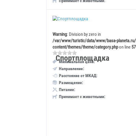
Принимает с животными:
Warning
: Division by zero in
/var/www/turistic/data/www/basa-planeta.ru
content/themes/theme/category.php
on line
57
Спортплощадка
Минимальная цена:
Направление:
Расстояние от МКАД:
Размещение:
Питание:
Принимает с животными: