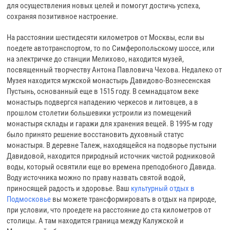
для осуществления новых целей и помогут достичь успеха,
сохраняя позитивное настроение.
На расстоянии шестидесяти километров от Москвы, если вы
поедете автотранспортом, то по Симферопольскому шоссе, или
на электричке до станции Мелихово, находится музей,
посвященный творчеству Антона Павловича Чехова. Недалеко от
Музея находится мужской монастырь Давидово-Вознесенская
Пустынь, основанный еще в 1515 году. В семнадцатом веке
монастырь подвергся нападению черкесов и литовцев, а в
прошлом столетии большевики устроили из помещений
монастыря склады и гаражи для хранения вещей. В 1995-м году
было принято решение восстановить духовный статус
монастыря. В деревне Талеж, находящейся на подворье пустыни
Давидовой, находится природный источник чистой родниковой
воды, который освятили еще во времена преподобного Давида.
Воду источника можно по праву назвать святой водой,
приносящей радость и здоровье. Ваш
культурный отдых в
Подмосковье
вы можете трансформировать в отдых на природе,
при условии, что проедете на расстояние до ста километров от
столицы. А там находится граница между Калужской и