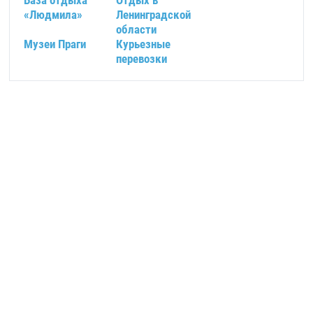
База отдыха
Отдых в
«Людмила»
Ленинградской
области
Музеи Праги
Курьезные
перевозки