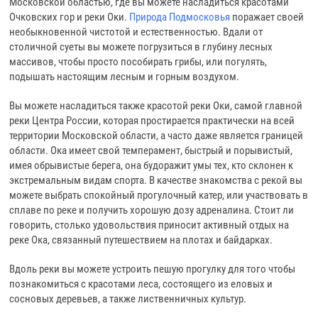
Московской областью, где вы можете насладиться красотами
Очковских гор и реки Оки.
Природа Подмосковья
поражает своей
необыкновенной чистотой и естественностью. Вдали от
столичной суеты вы можете погрузиться в глубину лесных
массивов, чтобы просто пособирать грибы, или погулять,
подышать настоящим лесным и горным воздухом.
Вы можете насладиться также красотой реки Оки, самой главной
реки Центра России, которая простирается практически на всей
территории Московской области, а часто даже является границей
области. Ока имеет свой темперамент, быстрый и порывистый,
имея обрывистые берега, она будоражит умы тех, кто склонен к
экстремальным видам спорта. В качестве знакомства с рекой вы
можете выбрать спокойный прогулочный катер, или участвовать в
сплаве по реке и получить хорошую дозу адреналина. Стоит ли
говорить, столько удовольствия приносит активный отдых на
реке Ока, связанный путешествием на плотах и байдарках.
Вдоль реки вы можете устроить пешую прогулку для того чтобы
познакомиться с красотами леса, состоящего из еловых и
сосновых деревьев, а также лиственничных культур.