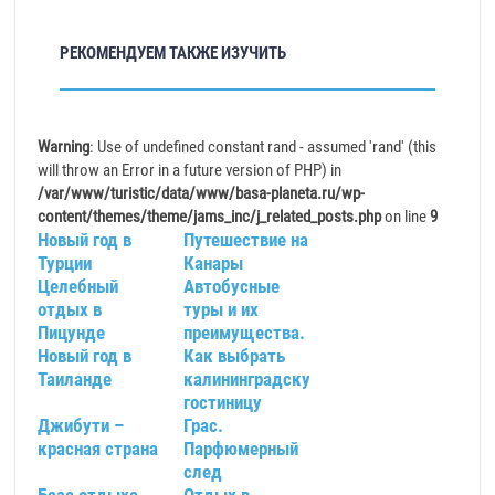
РЕКОМЕНДУЕМ ТАКЖЕ ИЗУЧИТЬ
Warning
: Use of undefined constant rand - assumed 'rand' (this
will throw an Error in a future version of PHP) in
/var/www/turistic/data/www/basa-planeta.ru/wp-
content/themes/theme/jams_inc/j_related_posts.php
on line
9
Новый год в
Путешествие на
Турции
Канары
Целебный
Автобусные
отдых в
туры и их
Пицунде
преимущества.
Новый год в
Как выбрать
Таиланде
калининградскую
гостиницу
Джибути –
Грас.
красная страна
Парфюмерный
след