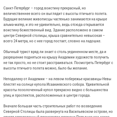
Санкт-Петербург – город воистину прекрасный, но
величественнее всего он выглядит с высоты птичьего полета.
Будущие великие живописцы частенько занимаются на крыше
альма-матер, и это не удивительно, ведь отсюда открывается
воистину божественный вид. Здание расположено в самом
центре Северной столицы, крыша сравнительно невысокая –
всего 24 метра, но с нее город постает, словно на ладошке.
Обычный турист вряд ли знает о столь уединенном месте, да и
разрешение подняться на крышу Академии художеств получить
не так просто, но не стоит расстраиваться. Посмотреть Петербург с
высоты птичьего полета можно, было бы желание.
Неподалеку от Академии – на левом побережье красавицы-Невы
блестят на солнце купола Исаакиевского собора. Удивительной
красоты позолоченный купол прекрасно видно с большинства
улиц и проспектов, расположенных в центре города.
Вначале большая часть строительных работ по возведению
Северной Столицы была развернута на Васильевском острове, но