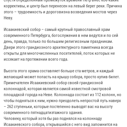
спустя определенный промежуток времени Петр внес кое-какие
коррективы, и центр был перенесен на левый берег реки. Причина
этого – трудоемкость и дороговизна возведения мостов через
Неву.
Исаакиевский собор – самый крупный православный храм
современного Петербурга, богослужения в нем ведутся и по сей
день, правда, только по большим религиозным праздникам.
Двери этого грандиозного архитектурного памятника всегда
открыты для многочисленных посетителей, поток которых не
иссякает на протяжении всего года.
Высота этого храма составляет больше ста метров, и каждый
желающий может попасть на крышу собора, просто купив билет.
Примечателен Исаакиевский собор своей грандиозной
колоннадой, которая является самой известной смотровой
площадкой города на Неве. Колоннада состоит из 112 колонн, но
чтобы подняться к ним, нужно преодолеть непростой путь наверх
– 262 ступеньки, которые постепенно выводят вас на высоту
современного пятнадцатиэтажного здания.
Человеку, который хотя бы раз поднялся на колоннаду
Исаакиевского собора, открывшийся с него вид запомнится на