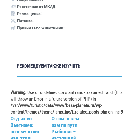
Расстояние от МКАД:
Размещение:
Питание:
Принимает с животными:
РЕКОМЕНДУЕМ ТАКЖЕ ИЗУЧИТЬ
Warning
: Use of undefined constant rand - assumed 'rand' (this
will throw an Error in a future version of PHP) in
/var/www/turistic/data/www/basa-planeta.ru/wp-
content/themes/theme/jams_inc/j_related_posts.php
on line
9
Отдых во
О том, с кем
Вьетнаме:
вам по пути
почему стоит
Рыбалка –
над этим
настоящий