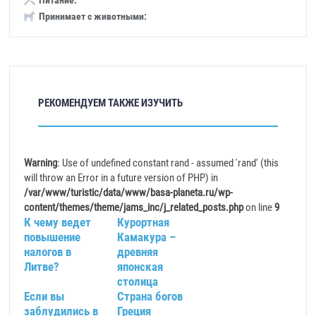
Питание:
Принимает с животными:
РЕКОМЕНДУЕМ ТАКЖЕ ИЗУЧИТЬ
Warning
: Use of undefined constant rand - assumed 'rand' (this
will throw an Error in a future version of PHP) in
/var/www/turistic/data/www/basa-planeta.ru/wp-
content/themes/theme/jams_inc/j_related_posts.php
on line
9
К чему ведет
Курортная
повышение
Камакура –
налогов в
древняя
Литве?
японская
столица
Если вы
Страна богов
заблудились в
Греция