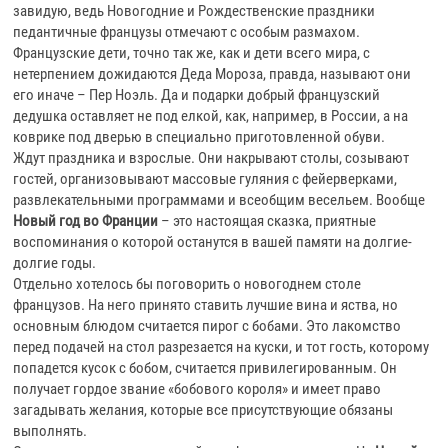
завидую, ведь Новогодние и Рождественские праздники
педантичные французы отмечают с особым размахом.
Французские дети, точно так же, как и дети всего мира, с
нетерпением дожидаются Деда Мороза, правда, называют они
его иначе – Пер Ноэль. Да и подарки добрый французский
дедушка оставляет не под елкой, как, например, в России, а на
коврике под дверью в специально приготовленной обуви.
Ждут праздника и взрослые. Они накрывают столы, созывают
гостей, организовывают массовые гуляния с фейерверками,
развлекательными программами и всеобщим весельем. Вообще
Новый год во Франции
– это настоящая сказка, приятные
воспоминания о которой останутся в вашей памяти на долгие-
долгие годы.
Отдельно хотелось бы поговорить о новогоднем столе
французов. На него принято ставить лучшие вина и яства, но
основным блюдом считается пирог с бобами. Это лакомство
перед подачей на стол разрезается на куски, и тот гость, которому
попадется кусок с бобом, считается привилегированным. Он
получает гордое звание «бобового короля» и имеет право
загадывать желания, которые все присутствующие обязаны
выполнять.