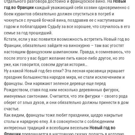
Отдельного разговора достойно и французское вино. На
Новый
год во Франции
каждый уважающий себя хозяин одновременно с
боем курантов обязательно должен спуститься в погреб и
чокнуться с лучшей бочкой вина, поздравив ее с наступившим
годом и поблагодарив Судьбу за все хорошее, что случилось в его
семье за год прошедший.
Кстати, если у вас появится возможность встретить Новый год во
Франции, обязательно зайдите на винокурню – там вас угостят
настоящим французским шампанским. Правда, я сомневаюсь, что
после этого у вас будет желание пить какое-либо другое, но это
уже, как говорится, совсем другая история…
Ну а какой Новый год без елки? Эта лесная красавица украшает
праздник большинства народов мира, не стали исключением и
французы. Они наряжают зеленое деревце еще перед
Рождеством, ставя под ним несколько деревянных фигурок,
именуемых сантонами. Считается, что эти фигурки – своего рода
оберег от злых духов, и они обязательно должны принести в дом
счастье.
Как видим, французы тоже любят праздники, щедро накрытые
столы и нарядную елку. А в совокупности с соблюдением
интересных традиций и всеобщим весельем
Новый год во
Франции
превращается в настоящую сказку, попасть в которую