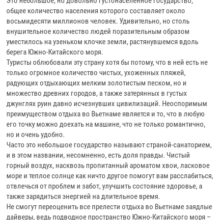
Это небольшое, но довольно густонаселенное государство,
общее количество населения которого составляет около
восьмидесяти миллионов человек. Удивительно, но столь
внушительное количество людей поразительным образом
уместилось на узеньком клочке земли, растянувшемся вдоль
берега Южно-Китайского моря.
Туристы облюбовали эту страну хотя бы потому, что в ней есть не
только огромное количество чистых, ухоженных пляжей,
радующих отдыхающих мелким золотистым песком, но и
множество древних городов, а также затерянных в густых
джунглях руин давно исчезнувших цивилизаций. Неоспоримым
преимуществом отдыха во Вьетнаме является и то, что в любую
его точку можно доехать на машине, что не только романтично,
но и очень удобно.
Часто это небольшое государство называют страной-санаторием,
и в этом названии, несомненно, есть доля правды. Чистый
горный воздух, насквозь пропитанный ароматом хвои, ласковое
море и теплое солнце как ничто другое помогут вам расслабиться,
отвлечься от проблем и забот, улучшить состояние здоровье, а
также зарядиться энергией на длительное время.
Не смогут переоценить все прелести отдыха во Вьетнаме заядлые
дайверы, ведь подводное пространство Южно-Китайского моря –