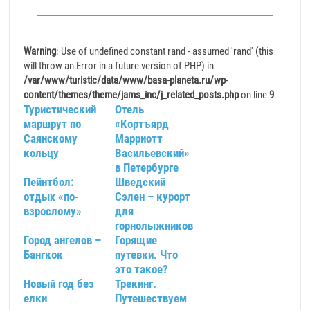
Warning
: Use of undefined constant rand - assumed 'rand' (this
will throw an Error in a future version of PHP) in
/var/www/turistic/data/www/basa-planeta.ru/wp-
content/themes/theme/jams_inc/j_related_posts.php
on line
9
Туристический
Отель
маршрут по
«Кортъярд
Саянскому
Марриотт
кольцу
Васильевский»
в Петербурге
Пейнтбол:
Шведский
отдых «по-
Сэлен – курорт
взрослому»
для
горнолыжников
Город ангелов –
Горящие
Бангкок
путевки. Что
это такое?
Новый год без
Трекинг.
елки
Путешествуем