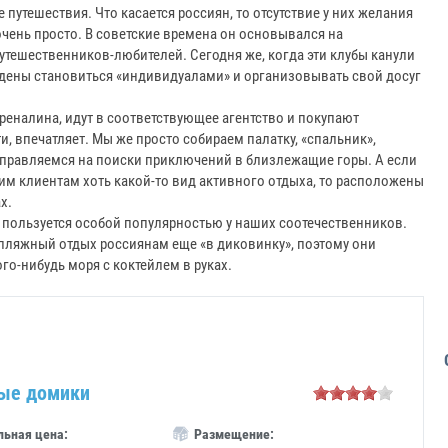
путешествия. Что касается россиян, то отсутствие у них желания
чень просто. В советские времена он основывался на
тешественников-любителей. Сегодня же, когда эти клубы канули
дены становиться «индивидуалами» и организовывать свой досуг
реналина, идут в соответствующее агентство и покупают
и, впечатляет. Мы же просто собираем палатку, «спальник»,
отправляемся на поиски приключений в близлежащие горы. А если
им клиентам хоть какой-то вид активного отдыха, то расположены
х.
пользуется особой популярностью у наших соотечественников.
 пляжный отдых россиянам еще «в диковинку», поэтому они
го-нибудь моря с коктейлем в руках.
ые домики
ьная цена:
Размещение: