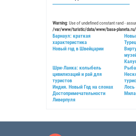
Warning
: Use of undefined constant rand - assum
/var/www/turistic/data/www/basa-planeta.ru/
Барнаул: краткая
Новый
характеристика
Туре
Новый год в Швейцарии
Вирт
музей
Калу
Шри-Ланка: колыбель
Рыба
цивилизаций и рай для
Неск
туристов
тури
Индия. Новый Год на слонах
Лось
Достопримечательности
Мила
Ливерпуля