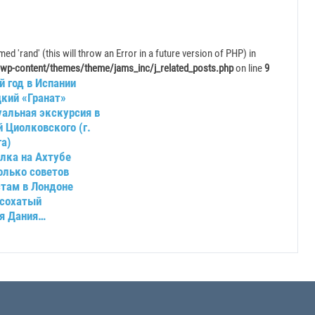
ed 'rand' (this will throw an Error in a future version of PHP) in
wp-content/themes/theme/jams_inc/j_related_posts.php
on line
9
 год в Испании
цкий «Гранат»
уальная экскурсия в
 Циолковского (г.
га)
лка на Ахтубе
олько советов
стам в Лондоне
 сохатый
я Дания…