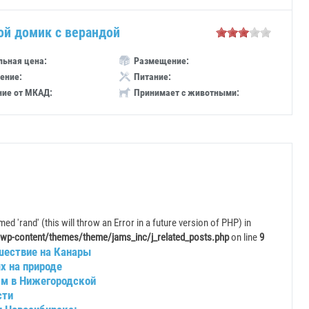
ой домик с верандой
ьная цена:
Размещение:
ение:
Питание:
ние от МКАД:
Принимает с животными:
ed 'rand' (this will throw an Error in a future version of PHP) in
wp-content/themes/theme/jams_inc/j_related_posts.php
on line
9
шествие на Канары
х на природе
зм в Нижегородской
сти