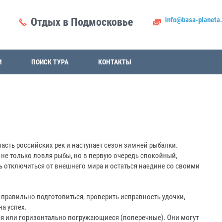
info@basa-planeta.
Отдых в Подмосковье
И
ПОИСК ТУРА
КОНТАКТЫ
часть российских рек и наступает сезон зимней рыбалки.
 не только ловля рыбы, но в первую очередь спокойный,
 отключиться от внешнего мира и остаться наедине со своими
правильно подготовиться, проверить исправность удочки,
на успех.
я или горизонтально погружающиеся (поперечные). Они могут