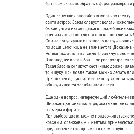
быть самых разнообразных форм, размеров и 
Один из лучших способов вызвать поклевку – 
сантиметров. Затем следует сделать несколь
бывает, что и находящаяся в покое блесна выз
специалисты советуют тихонько постукивать б
Самые популярные из отвесно погружающихся 
помощи цепочки, а не впаивается). Доказана
Но техника ловли на такую блесну чуть сложн
В последнее время, большое распространение
Такая блесна копирует хаотичные движения мал
то и щуку. При ловле, также, можно делать 
При поклевке, рука может не почувствовать р
обнаруживается ослаблением лески.
Еще один вопрос, интересующий любителей зи
Широкая цветовая палитра, оказывает не сли
размеры и формы.
При выборе цвета, можно придерживаться сл
красным, оранжевым и желтым, применяются в 
предпочтение холодным оттенкам голубого, зе