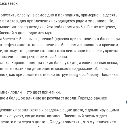
расцветок.
опустить блесну на самое дно и приподнять, примерно, на десять
ко взмахов, для привлечения находящихся рядом хищников. Но,
ывает интерес у находящейся поблизости рыбы. В этих же целях,
лесной о дно, поднимая муть.
блесен – блесны с цепочкой (крючок прикрепляется к блесне при
 их эффективность по сравнению с блеснами с впаянным крючком.
ее, потому что цепочки склонны к захлестыванию на леску крючка.
 получила поперечная зимняя блесна.
ька. Хорошо ловят на такую блесну окуня, а если прочная леска,
длинные взмахи или движения вызывающие дрожание блесны.
ывок, как при ловле на отвесно погружающуюся блесну. Поклевка
мней ловли — это цвет приманки.
шком большое влияние на результат ловли. Гораздо важнее
едующих правил: яркие и раздражающие цвета, с доминирующими
тех случаях, когда окунь активен. Пассивный окунь отдает
леного или серого цветов. Следует заметить, что с увеличением