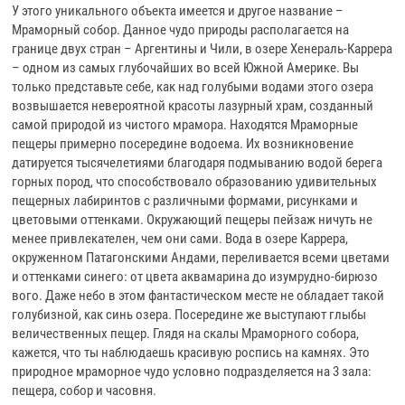
У этого уникального объекта имеется и другое название –
Мраморный собор. Данное чудо природы располагается на
границе двух стран – Аргентины и Чили, в озере Хенераль-Каррера
– одном из самых глубочайших во всей Южной Америке. Вы
только представьте себе, как над голубыми водами этого озера
возвышается невероятной красоты лазурный храм, созданный
самой природой из чистого мрамора. Находятся Мраморные
пещеры примерно посередине водоема. Их возникновение
датируется тысячелетиями благодаря подмыванию водой берега
горных пород, что способствовало образованию удивительных
пещерных лабиринтов с различными формами, рисунками и
цветовыми оттенками. Окружающий пещеры пейзаж ничуть не
менее привлекателен, чем они сами. Вода в озере Каррера,
окруженном Патагонскими Андами, переливается всеми цветами
и оттенками синего: от цвета аквамарина до изумрудно-бирюзо
вого. Даже небо в этом фантастическом месте не обладает такой
голубизной, как синь озера. Посередине же выступают глыбы
величественных пещер. Глядя на скалы Мраморного собора,
кажется, что ты наблюдаешь красивую роспись на камнях. Это
природное мраморное чудо условно подразделяется на 3 зала:
пещера, собор и часовня.