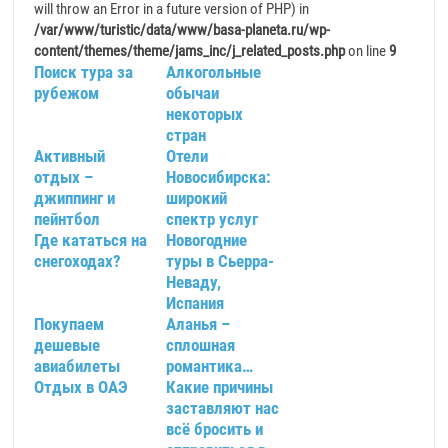
will throw an Error in a future version of PHP) in
/var/www/turistic/data/www/basa-planeta.ru/wp-
content/themes/theme/jams_inc/j_related_posts.php
on line
9
Поиск тура за
Алкогольные
рубежом
обычаи
некоторых
стран
Активный
Отели
отдых –
Новосибирска:
джиппинг и
широкий
пейнтбол
спектр услуг
Где кататься на
Новогодние
снегоходах?
туры в Сьерра-
Неваду,
Испания
Покупаем
Аланья –
дешевые
сплошная
авиабилеты
романтика…
Отдых в ОАЭ
Какие причины
заставляют нас
всё бросить и