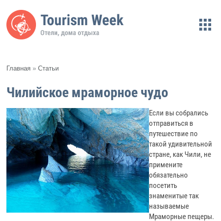
Главная
»
Статьи
Чилийское мраморное чудо
Если вы собрались
отправиться в
путешествие по
такой удивительной
стране, как Чили, не
примените
обязательно
посетить
знаменитые так
называемые
Мраморные пещеры.