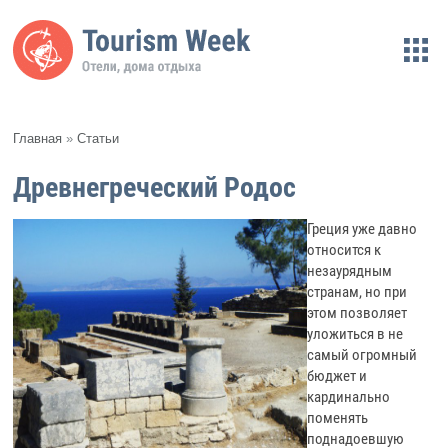
Главная
»
Статьи
Древнегреческий Родос
Греция уже давно
относится к
незаурядным
странам, но при
этом позволяет
уложиться в не
самый огромный
бюджет и
кардинально
поменять
поднадоевшую