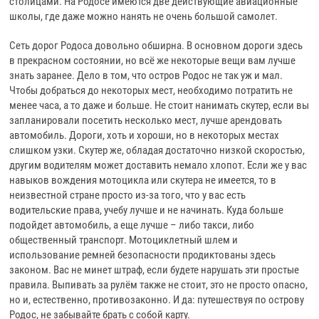
столицами. На Родосе имеются две действующие авиационные
школы, где даже можно нанять не очень большой самолет.
Сеть дорог Родоса довольно обширна. В основном дороги здесь
в прекрасном состоянии, но всё же некоторые вещи вам лучше
знать заранее. Дело в том, что остров Родос не так уж и мал.
Чтобы добраться до некоторых мест, необходимо потратить не
менее часа, а то даже и больше. Не стоит нанимать скутер, если вы
запланировали посетить несколько мест, лучше арендовать
автомобиль. Дороги, хоть и хороши, но в некоторых местах
слишком узки. Скутер же, обладая достаточно низкой скоростью,
другим водителям может доставить немало хлопот. Если же у вас
навыков вождения мотоцикла или скутера не имеется, то в
неизвестной стране просто из-за того, что у вас есть
водительские права, учебу лучше и не начинать. Куда больше
подойдет автомобиль, а еще лучше – либо такси, либо
общественный транспорт. Мотоциклетный шлем и
использование ремней безопасности продиктованы здесь
законом. Вас не минет штраф, если будете нарушать эти простые
правила. Выпивать за рулём также не стоит, это не просто опасно,
но и, естественно, противозаконно. И да: путешествуя по острову
Родос, не забывайте брать с собой карту.