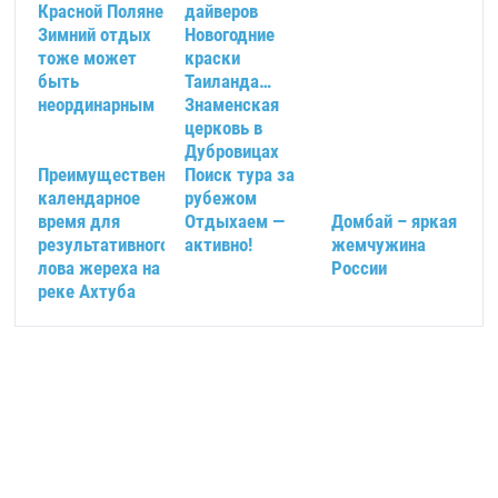
Красной Поляне
дайверов
Зимний отдых
Новогодние
тоже может
краски
быть
Таиланда…
неординарным
Знаменская
церковь в
Дубровицах
Преимущественное
Поиск тура за
календарное
рубежом
время для
Отдыхаем —
Домбай – яркая
результативного
активно!
жемчужина
лова жереха на
России
реке Ахтуба