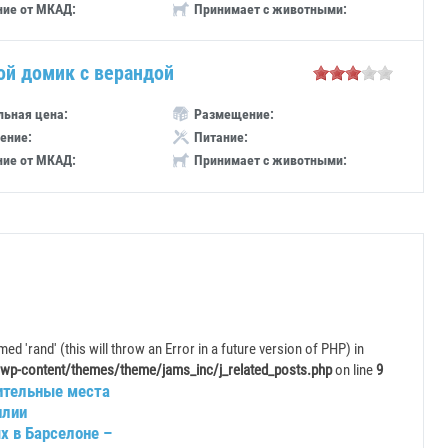
ние от МКАД:
Принимает с животными:
ой домик с верандой
ьная цена:
Размещение:
ение:
Питание:
ние от МКАД:
Принимает с животными:
ed 'rand' (this will throw an Error in a future version of PHP) in
wp-content/themes/theme/jams_inc/j_related_posts.php
on line
9
ительные места
илии
х в Барселоне –