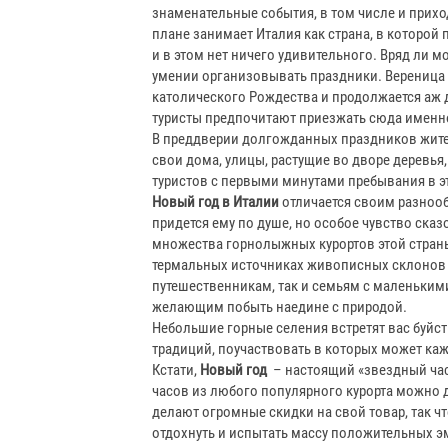
знаменательные события, в том числе и приход
плане занимает Италия как страна, в которой 
и в этом нет ничего удивительного. Вряд ли 
умении организовывать праздники. Вереница 
католического Рождества и продолжается аж 
туристы предпочитают приезжать сюда именно
В преддверии долгожданных праздников жител
свои дома, улицы, растущие во дворе деревья
туристов с первыми минутами пребывания в э
Новый год в Италии
отличается своим разноо
придется ему по душе, но особое чувство ск
множества горнолыжных курортов этой стран
термальных источниках живописных склонов В
путешественникам, так и семьям с маленькими
желающим побыть наедине с природой.
Небольшие горные селения встретят вас буйс
традиций, поучаствовать в которых может к
Кстати,
Новый год
– настоящий «звездный час»
часов из любого популярного курорта можно д
делают огромные скидки на свой товар, так ч
отдохнуть и испытать массу положительных эм