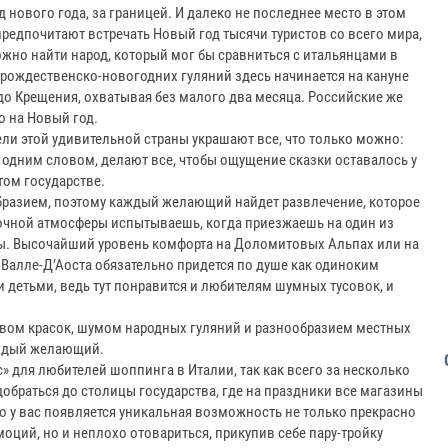
 нового года, за границей. И далеко не последнее место в этом
предпочитают встречать Новый год тысячи туристов со всего мира,
можно найти народ, который мог бы сравниться с итальянцами в
рождественско-новогодних гуляний здесь начинается на кануне
до Крещения, охватывая без малого два месяца. Российские же
 на Новый год.
и этой удивительной страны украшают все, что только можно:
, одним словом, делают все, чтобы ощущение сказки оставалось у
том государстве.
бразием, поэтому каждый желающий найдет развлечение, которое
азочной атмосферы испытываешь, когда приезжаешь на один из
ы. Высочайший уровень комфорта на Доломитовых Альпах или на
алле-Д’Аоста обязательно придется по душе как одиноким
 детьми, ведь тут понравится и любителям шумных тусовок, и
твом красок, шумом народных гуляний и разнообразием местных
аждый желающий.
 для любителей шоппинга в Италии, так как всего за несколько
обраться до столицы государства, где на праздники все магазины
то у вас появляется уникальная возможность не только прекрасно
оций, но и неплохо отовариться, прикупив себе пару-тройку