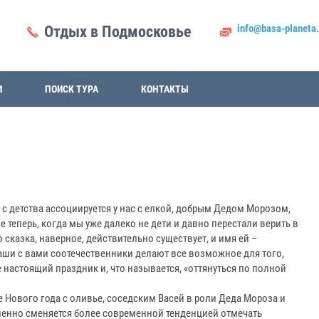
info@basa-planeta.
Отдых в Подмосковье
И
ПОИСК ТУРА
КОНТАКТЫ
с детства ассоциируется у нас с елкой, добрым Дедом Морозом,
 теперь, когда мы уже далеко не дети и давно перестали верить в
о сказка, наверное, действительно существует, и имя ей –
аши с вами соотечественники делают все возможное для того,
 настоящий праздник и, что называется, «оттянуться по полной
е Нового года с оливье, соседским Васей в роли Деда Мороза и
пенно сменяется более современной тенденцией отмечать