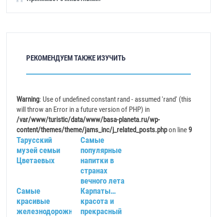
РЕКОМЕНДУЕМ ТАКЖЕ ИЗУЧИТЬ
Warning
: Use of undefined constant rand - assumed 'rand' (this
will throw an Error in a future version of PHP) in
/var/www/turistic/data/www/basa-planeta.ru/wp-
content/themes/theme/jams_inc/j_related_posts.php
on line
9
Тарусский
Самые
музей семьи
популярные
Цветаевых
напитки в
странах
вечного лета
Самые
Карпаты…
красивые
красота и
железнодорожные
прекрасный