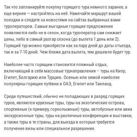
Так что запланируйте покупку горящего тура немного заранее, а
еще вернее — настройтесь на неё. Намечайте маршрут вашей
поездки и следите за новостями на сайтах выбранных вами
туроператоров. Самые выгодные горящие предложения
появляются либо не в сезон, когда туроператор сам снижает
цены, либо в самый разгар сезона (до вылета 1 день или 2).
Горящий тур можно приобрести как за пару дней до даты отъезда,
так и за 7-10 дней. Чем ближе дата вылета, тем дешевле будет тур.
Наиболее часто горящим становится пляжный отдых,
включающий в себя массовые турнаправления – туры на Кипр,
Египет, Болгарию или Турцию. Осенью или зимой наиболее
популярны горящие путёвки в ОАЭ, Египет или Таиланд.
Среди путешествий, обычно не попадающих в разряд горящих
туров, являются круизные туры, туры на экзотические острова,
спортивные (к примеру, горнолыжные) туры, автобусные или авиа
экскурсионные туры, туры на различные конференции и выставки,
а также туры в те страны, для выезда в которые требуется
получение визы или специальное разрешение.