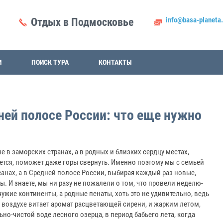
info@basa-planeta.
Отдых в Подмосковье
И
ПОИСК ТУРА
КОНТАКТЫ
ей полосе России: что еще нужно
е в заморских странах, а в родных и близких сердцу местах,
ется, поможет даже горы свернуть. Именно поэтому мы с семьей
еанах, а в Средней полосе России, выбирая каждый раз новые,
. И знаете, мы ни разу не пожалели о том, что провели неделю-
ужие континенты, а родные пенаты, хоть это не удивительно, ведь
в воздухе витает аромат расцветающей сирени, и жарким летом,
но-чистой воде лесного озерца, в период бабьего лета, когда