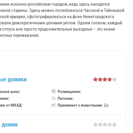
ниях исконно-российским городом, ведь здесь находится
тников старины. Здесь можно полюбоваться Часовой и Тайницкой
ской ярмарке, сфотографироваться на фоне Нижегородского
довали демократичными ценамии уютом. Одним словом, каждый
м отпуск или просто продолжительные выходные – это новая
риятные переживания.
ые домики
ьная цена:
Размещение:
ение:
Питание:
ние от МКАД:
Принимает с животными:
Да
 домик