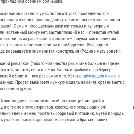
же прохладном осеннем солнышке.
минаний осталось у нас после отпуска, проведенного в
воспевали в своих произведениях такие великие мастера слова
Горький. Самым посещаемым архитектурным и культурным
еличественный монумент, заставляющий нас – представителей
знают лишь из рассказов и фильмов – задуматься о великом
есстрашные советские воины-освободители. Речь идет о
где возвышается знаменитая конструкция «Родина-мать зовет!».
сной рыбалкой (такого количества рыбы мне больше нигде не
охотой, поэтому если вы – любитель порыбачить на берегу
ской области — как раз самое оно. Кстати,
оружие для охоты в
азинах. Просто выбираете нужную модель на сайте, сравниваете с
заказанное ружье.
ий заповедник, расположенный на границе Липецкой и
у, и с тех пор поток туристов, ежегодно посещающих эти
 Только здесь можно посетить бобровый питомник, музей природы,
ть увлекательные видеофильмы из жизни братьев наших