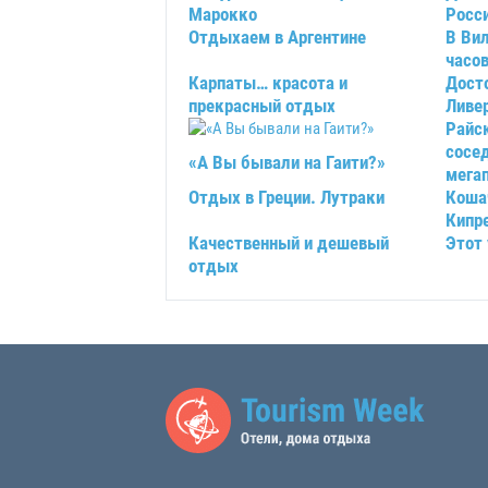
Марокко
Росс
Отдыхаем в Аргентине
В Ви
часов
Карпаты… красота и
Дост
прекрасный отдых
Ливе
Райск
сосе
«А Вы бывали на Гаити?»
мега
Отдых в Греции. Лутраки
Коша
Кипр
Качественный и дешевый
Этот
отдых