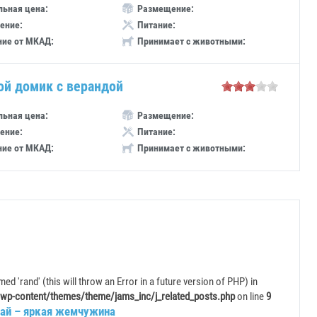
ьная цена:
Размещение:
ение:
Питание:
ние от МКАД:
Принимает с животными:
ой домик с верандой
ьная цена:
Размещение:
ение:
Питание:
ние от МКАД:
Принимает с животными:
ed 'rand' (this will throw an Error in a future version of PHP) in
wp-content/themes/theme/jams_inc/j_related_posts.php
on line
9
ай – яркая жемчужина