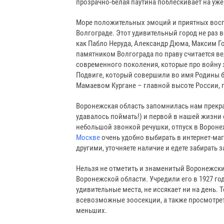
прозрачно-белая паутина поблескивает на у
Море положительных эмоций и приятных воспо
Волгограде. Этот удивительный город не раз 
как Пабло Неруда, Александр Дюма, Максим 
памятником Волгограда по праву считается в
современного поколения, которые про войну 
Подвиге, который совершили во имя Родины б
Мамаевом Кургане – главной высоте России, 
Воронежская область запомнилась нам прекра
удавалось поймать!) и первой в нашей жизни 
небольшой звонкой речушки, отпуск в Воронеж
Москве
очень удобно выбирать в интернет-маг
другими, уточняете наличие и едете забирать 
Нельзя не отметить и знаменитый Воронежск
Воронежской области. Учредили его в 1927 год
удивительные места, не иссякает ни на день.
всевозможные зоосекции, а также просмотре
меньших.