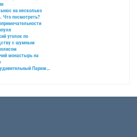
ии
льнюс на несколько
. Что посмотреть?
опримечательности
рпуля
ий уголок по
дству с шумным
полисом
чий монастырь на
е
 удивительный Париж…