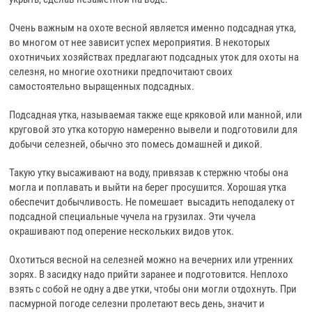
Очень важным на охоте весной является именно подсадная утка,
во многом от нее зависит успех мероприятия. В некоторых
охотничьих хозяйствах предлагают подсадных уток для охоты на
селезня, но многие охотники предпочитают своих
самостоятельно выращенных подсадных.
Подсадная утка, называемая также еще кряковой или манной, или
круговой это утка которую намеренно вывели и подготовили для
добычи селезней, обычно это помесь домашней и дикой.
Такую утку высаживают на воду, привязав к стержню чтобы она
могла и поплавать и выйти на берег просушится. Хорошая утка
обеспечит добычливость. Не помешает высадить неподалеку от
подсадной специальные чучела на грузилах. Эти чучела
окрашивают под оперение нескольких видов уток.
Охотиться весной на селезней можно на вечерних или утренних
зорях. В засидку надо прийти заранее и подготовится. Неплохо
взять с собой не одну а две утки, чтобы они могли отдохнуть. При
пасмурной погоде селезни пролетают весь день, значит и