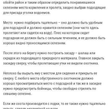
обойти район и таким образом определить понравившиеся
селезням места кормления и пролета, заодно выбрав подходящие
для присада уголки водоемов.
Место нужно подбирать тщательно – оно должно быть удобным
для подсадной и должно нравится селезням (они часто здесь
пролетают или садятся на воду). Плес на котором сидит
подсадная не должен быть с сильным течением, и ее должно быть
хорошо видно проносящимся селезням.
После этого на берегу нужно построить засаду – шалаш или
скрадок из подходящего природного материала. Главное закрыть
засидку сверху, чтобы пролетающие утки не видели охотника.
Неплохо бы вырыть яму с местом для сидения и прикрыть ее
сверху. С любого места обустроенного охотником должно
хорошо просматриваться место с подсадной и так же в засидке
нужно предусмотреть бойницы, чтобы свободно стрелять по
севшему селезню.
Если же охота производится с лодки, то ее также нужно тщательно
укрыть, сделав незаметной на воде.