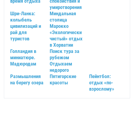
время отдыха
спокойствия и
умиротворения
Шри-Ланка:
Миндальная
колыбель
столица
цивилизаций и
Марокко
рай для
«Экологически
туристов
чистый» отдых
в Хорватии
Голландия в
Поиск тура за
миниатюре.
рубежом
Мадюродам
Отдыхаем
недорого
Размышления
Пятигорские
Пейнтбол:
на берегу озера
красоты
отдых «по-
взрослому»