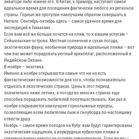
экваторе либо южнее его. В Китае, к примеру, наступает самое
идеальное время для посещения фактически любого из регионов
страны. Горные же прогулки наилучшим образом совершать в
Непале. Сентябрь-октябрь здесь – самое удачное время для
экспедиций в Гималаях.
Если вам всё же больше хочется на пляж, то к вашим услугам –
Сейшельские острова. Местная солнечная и сухая погода,
экзотическая фауна, необычная природа и идеальные пляжи – вот
чем вас может порадовать уютный архипелаг, расположенный в
Индийском Океане.
В ноябре – экзотика.
Именно в ноябре открываются самые что ни на есть
фантастические возможности для того, чтобы познавательно
отдыхать в экзотических странах. Цены в этот период
значительно ниже летних, а погода во многих странах еще
способна порадовать любителей попутешествовать. Как раз в
ноябре открываются наилучшие горнолыжные курорты,
позволяющие всем любителям лыж и сноуборда по-настоящему
отвести душу.
Ноябрь – самое время поездок на Кубу: вам будут гарантированы
экзотические ощущения, а изумрудные кубинские пляжи и
грязевые ванны никого не оставят равнодушным. Если же вы –