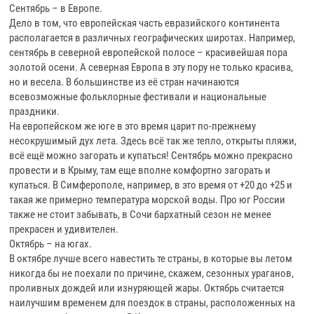
Сентябрь – в Европе.
Дело в том, что европейская часть евразийского континента
располагается в различных географических широтах. Например,
сентябрь в северной европейской полосе – красивейшая пора
золотой осени. А северная Европа в эту пору не только красива,
но и весела. В большинстве из её стран начинаются
всевозможные фольклорные фестивали и национальные
праздники.
На европейском же юге в это время царит по-прежнему
несокрушимый дух лета. Здесь всё так же тепло, открыты пляжи,
всё ещё можно загорать и купаться! Сентябрь можно прекрасно
провести и в Крыму, там еще вполне комфортно загорать и
купаться. В Симферополе, например, в это время от +20 до +25 и
такая же примерно температура морской воды. Про юг России
также не стоит забывать, в Сочи бархатный сезон не менее
прекрасен и удивителен.
Октябрь – на югах.
В октябре лучше всего навестить те страны, в которые вы летом
никогда бы не поехали по причине, скажем, сезонных ураганов,
проливных дождей или изнуряющей жары. Октябрь считается
наилучшим временем для поездок в страны, расположенных на