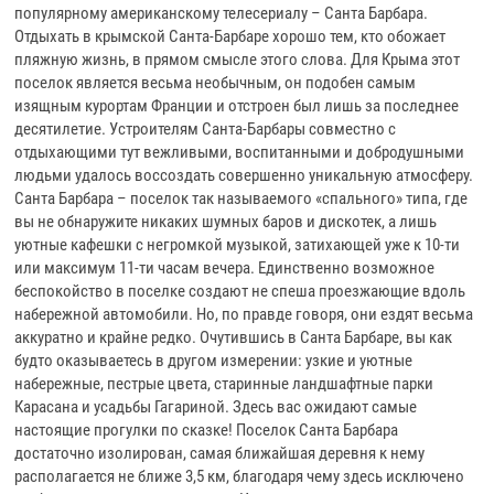
популярному американскому телесериалу – Санта Барбара.
Отдыхать в крымской Санта-Барбаре хорошо тем, кто обожает
пляжную жизнь, в прямом смысле этого слова. Для Крыма этот
поселок является весьма необычным, он подобен самым
изящным курортам Франции и отстроен был лишь за последнее
десятилетие. Устроителям Санта-Барбары совместно с
отдыхающими тут вежливыми, воспитанными и добродушными
людьми удалось воссоздать совершенно уникальную атмосферу.
Санта Барбара – поселок так называемого «спального» типа, где
вы не обнаружите никаких шумных баров и дискотек, а лишь
уютные кафешки с негромкой музыкой, затихающей уже к 10-ти
или максимум 11-ти часам вечера. Единственно возможное
беспокойство в поселке создают не спеша проезжающие вдоль
набережной автомобили. Но, по правде говоря, они ездят весьма
аккуратно и крайне редко. Очутившись в Санта Барбаре, вы как
будто оказываетесь в другом измерении: узкие и уютные
набережные, пестрые цвета, старинные ландшафтные парки
Карасана и усадьбы Гагариной. Здесь вас ожидают самые
настоящие прогулки по сказке! Поселок Санта Барбара
достаточно изолирован, самая ближайшая деревня к нему
располагается не ближе 3,5 км, благодаря чему здесь исключено