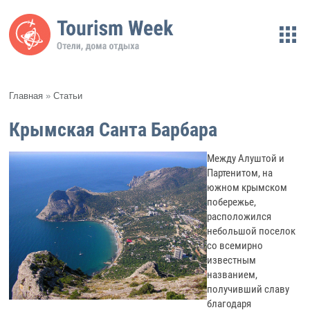
Главная
»
Статьи
Крымская Санта Барбара
Между Алуштой и
Партенитом, на
южном крымском
побережье,
расположился
небольшой поселок
со всемирно
известным
названием,
получивший славу
благодаря