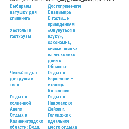
content/themes/theme/jams_inc/j_related_posts.php
on line
9
Выбираем
Достопримечательности
катушку для
Владимира
спиннинга
В гости… к
привидениям
Хостелы и
«Окунуться в
гестхаузы
науку»,
сэкономив,
снимая жильё
на несколько
дней в
Обнинске
Чехия: отдых
Отдых в
для души и
Барселоне –
тела
столице
Каталонии
Отдых в
Отдых в
солнечной
Николаевке
Анапе
Дайвинг.
Отдых в
Геленджик —
Калининградской
идеальное
области: Вода,
место отдыха