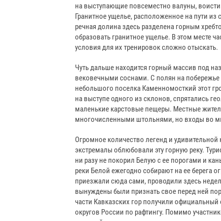
на выступающие повсеместно валуны, воисти
Гранитное ущелье, расположенное на пути из
речная долина здесь разделена горным хребт
образовать гранитное ущелье. В этом месте ч
условия для их тренировок сложно отыскать.
Чуть дальше находится горный массив под наз
вековечными соснами. С полян на побережье 
небольшого поселка Каменномосткий этот гр
на выступе одного из склонов, спрятались г
маленькие карстовые пещеры. Местные жители
многочисленными штольнями, но входы во мно
Огромное количество легенд и удивительной к
экстремалы облюбовали эту горную реку. Турис
ни разу не покорил Белую с ее порогами и ка
реки Белой ежегодно собирают на ее берега о
приезжали сюда сами, проводили здесь недел
вынуждены были признать свое перед ней пор
части Кавказских гор получили официальный
округов России по рафтингу. Помимо участни