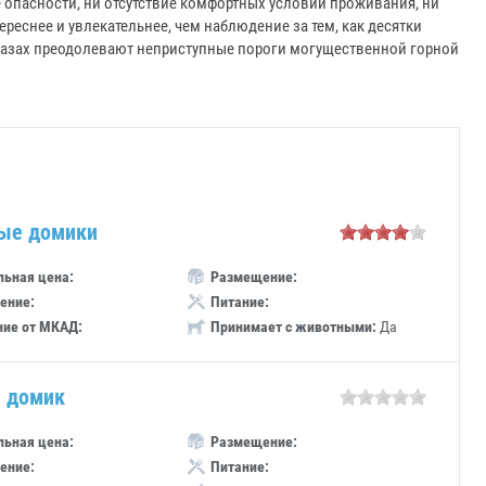
 опасности, ни отсутствие комфортных условий проживания, ни
реснее и увлекательнее, чем наблюдение за тем, как десятки
глазах преодолевают неприступные пороги могущественной горной
ые домики
ьная цена:
Размещение:
ение:
Питание:
ние от МКАД:
Принимает с животными:
Да
 домик
ьная цена:
Размещение:
ение:
Питание: