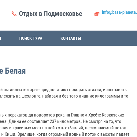
info@basa-planeta.
Отдых в Подмосковье
И
ПОИСК ТУРА
КОНТАКТЫ
е Белая
й активных которые предпочитают покорять стихии, испытывать
злежать на шезлонге, набирая и без того лишние килограммы и то
ых перекатов да поворотов река на Главном Хребте Кавказских
на. Длина ее составляет 237 километров. Не смотря на то, что
сная и красивых мест на ней хоть отбавляй, нескончаемый поток
и и Киши. Зрелище, когда огромный водный поток с высоты падает