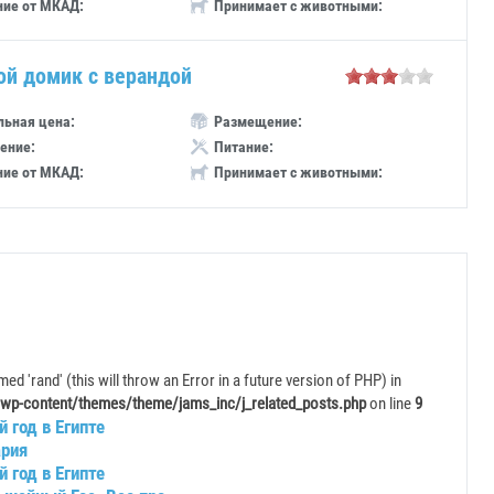
ние от МКАД:
Принимает с животными:
ой домик с верандой
ьная цена:
Размещение:
ение:
Питание:
ние от МКАД:
Принимает с животными:
ed 'rand' (this will throw an Error in a future version of PHP) in
wp-content/themes/theme/jams_inc/j_related_posts.php
on line
9
 год в Египте
ария
 год в Египте