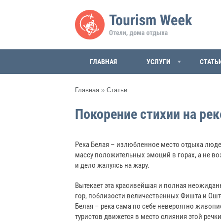
ГЛАВНАЯ
УСЛУГИ
СТАТЬ
Главная
»
Статьи
Покорение стихии на рек
Река Белая – излюбленное место отдыха люде
массу положительных эмоций в горах, а не во
и дело жалуясь на жару.
Вытекает эта красивейшая и полная неожиданн
гор, поблизости величественных Фишта и Оште
Белая – река сама по себе невероятно живопи
туристов движется в место слияния этой речк