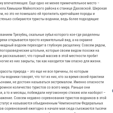
ну впечатляющее. Еще одно не менее примечательное место –
 села Хамышки Майкопского района к станице Даховской. Широкая
ом, но это не помешало ей пропилить крепчайшие породы и
астенько собираются туристы-водники, ведь более подходящие
ванием Трезубец, скальные зубья которого кое-где разделены
реки открывается просто изумительный вид, а на окраине
омадный водоем переходит в глубокую расщелину. Совсем рядом,
еологоразведческие штольни, которые своим видом похожи на
 рассказывают, что горный массив в этой местности пробит
гие из них закрыты, так как находится там опасно для жизни.
расоты природа – это еще не все причины, по которым
ты-водники говорят, что тот из них, кто за время своей практики
ньонами, не достоин называться экстремалом. Именно опасности
громное количество туристов со всего мира. Раньше они
и, а то и месяцы, побеждали неугомонную стихию или наоборот –
ажение. Совсем недавно соревнования туристов-водников в этой
 статус и называются объединенным Чемпионатом Федеральных
ков соревнований ежегодно в начале мая сюда съезжаются тысячи