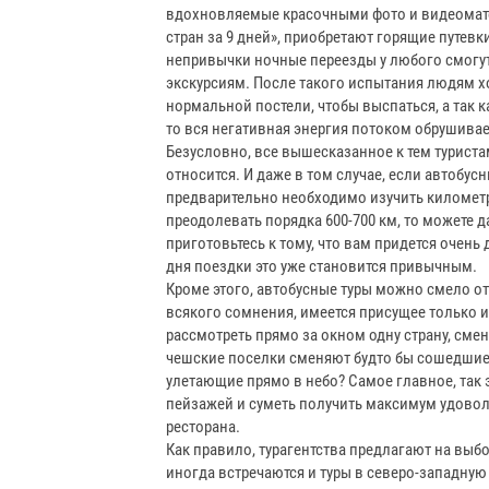
вдохновляемые красочными фото и видеоматер
стран за 9 дней», приобретают горящие путев
непривычки ночные переезды у любого смогу
экскурсиям. После такого испытания людям хо
нормальной постели, чтобы выспаться, а так к
то вся негативная энергия потоком обрушивае
Безусловно, все вышесказанное к тем туриста
относится. И даже в том случае, если автобус
предварительно необходимо изучить километр
преодолевать порядка 600-700 км, то можете д
приготовьтесь к тому, что вам придется очень
дня поездки это уже становится привычным.
Кроме этого, автобусные туры можно смело отн
всякого сомнения, имеется присущее только 
рассмотреть прямо за окном одну страну, сме
чешские поселки сменяют будто бы сошедшие с
улетающие прямо в небо? Самое главное, так
пейзажей и суметь получить максимум удовол
ресторана.
Как правило, турагентства предлагают на выб
иногда встречаются и туры в северо-западную