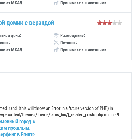
ние от МКАД:
Принимает с животными:
ой домик с верандой
ьная цена:
Размещение:
ение:
Питание:
ние от МКАД:
Принимает с животными:
ed 'rand' (this will throw an Error in a future version of PHP) in
wp-content/themes/theme/jams_inc/j_related_posts.php
on line
9
еменный город с
ким прошлым.
ерфинг в Египте