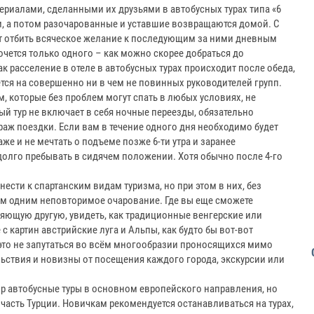
иалами, сделанными их друзьями в автобусных турах типа «6
ки, а потом разочарованные и уставшие возвращаются домой. С
т отбить всяческое желание к последующим за ними дневным
чется только одного – как можно скорее добраться до
ак расселение в отеле в автобусных турах происходит после обеда,
тся на совершенно ни в чем не повинных руководителей групп.
м, которые без проблем могут спать в любых условиях, не
ный тур не включает в себя ночные переезды, обязательно
аж поездки. Если вам в течение одного дня необходимо будет
аже и не мечтать о подъеме позже 6-ти утра и заранее
 долго пребывать в сидячем положении. Хотя обычно после 4-го
ести к спартанским видам туризма, но при этом в них, без
им одним неповторимое очарование. Где вы еще сможете
няющую другую, увидеть, как традиционные венгерские или
 картин австрийские луга и Альпы, как будто бы вот-вот
 это не запутаться во всём многообразии проносящихся мимо
ьствия и новизны от посещения каждого города, экскурсии или
ор автобусные туры в основном европейского направления, но
 часть Турции. Новичкам рекомендуется останавливаться на турах,