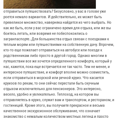
отправиться путешествовать? Безусловно, у вас в голове уже
роется немало вариантов. И действительно, их может быть
превеликое множество, наверняка найдется из чего выбрать. Но
как же быть, если у вас ограничено время для отдыха, или же вы
боитесь летать, или вовремя не побеспокоились о
загранпаспорте…Для большинства отдых связан с поездками к
теплым морям или путешествиями на собственную дачу. Впрочем,
кто-то еще пожелает отправиться на автобусе или поезде к
родственникам либо просто в другой город. Однако многим в
путешествии все же хочется определенного комфорта, который у
нас, кажется, пока еще встречается не так часто. Тем не менее, и
интересное путешествие, и комфорт вполне можно совместить,
если отправиться в морской или речной круиз. Что касается
круизов по рекам, то они сейчас перестали быть скучным
отдыхом исключительно для пенсионеров. Это интересно,
весело, удобно и увлекательно. Теплоход, на котором вы
отправляетесь в круиз, служит вам и транспортом, и рестораном, и
гостиницей. Кроме этого, вы получаете прекрасное и весьма
качественное экскурсионное обслуживание, что означает
знакомство с немалым количеством местных легенд и просто