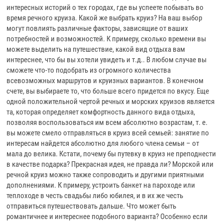
интересных историй о тех городах, где вы успеете побывать во
время речного круиза. Какой же выбрать круиз? На ваш выбор
могут повлиять различные факторы, зависящие от ваших
потребностей и возможностей. К примеру, сколько времени вы
можете выделить на путешествие, какой вид отдыха вам
интереснее, что бы вы хотели увидеть и т.д.. В любом случае вы
сможете что-то подобрать из огромного количества
всевозможных маршрутов и круизных вариантов. В конечном
счете, вы выбираете то, что больше всего придется по вкусу. Еще
одной положительной чертой речных и морских круизов является
та, которая определяет комфортность данного вида отдыха,
позволяя воспользоваться им всем абсолютно возрастам, т. е.
вы можете смело отправляться в круиз всей семьей: занятие по
интересам найдется абсолютно для любого члена семьи – от
мала до велика. Кстати, почему бы путевку в круиз не преподнести
в качестве подарка? Прекрасная идея, не правда ли? Морской или
речной круиз можно также сопроводить и другими приятными
дополнениями. К примеру, устроить банкет на пароходе или
теплоходе в честь свадьбы либо юбилея, и в их же честь
отправиться путешествовать дальше. Что может быть
романтичнее и интереснее подобного варианта? Особенно если