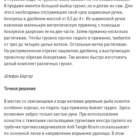
В продаже имеется большой выбор грузил, но я делаю их сам. Для
этого необходимы отслужившие свой срок шариковые ручки,
бокорезы и дробинки массой от 0,5 до 4 г. Из шариковой ручки
извлекаю маленькую металлическую пружинку, с помощью
бокорезов разрезаю ее на две части. Затем пружинку несколько
растягиваю. Чтобы грузило прочно сидело в приманке, требуется
от трех до четырех целых витков. Остальные витки растягиваю.
На распрямленном отрезке защемляю дробинку, а выступающую
проволоку обрезаю бокорезами. Так можно быстро изготовить
целый комплект различных грузил.
Штефан Бергер
Точное решение
В местах со свисающими к воде ветвями деревьев рыба ловится
особенно хорошо, но подать туда приманку бывает трудно. Здесь
возможен заброс только кистью руки. При использовании
оснасток с тяжелыми скользящими грузилами иногда грузило на
трубочке-противозакручивателе Anti-Tangle-Boom соскальзывает
по основной леске в направлении вершинки удилища. В этом