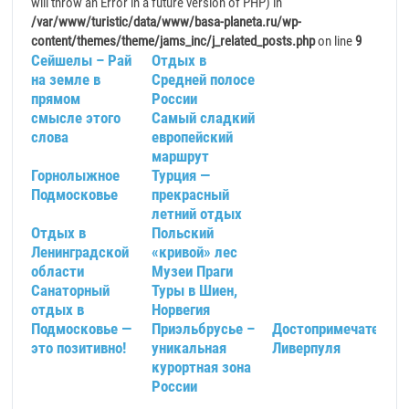
will throw an Error in a future version of PHP) in
/var/www/turistic/data/www/basa-planeta.ru/wp-
content/themes/theme/jams_inc/j_related_posts.php
on line
9
Сейшелы – Рай
Отдых в
на земле в
Средней полосе
прямом
России
смысле этого
Самый сладкий
слова
европейский
маршрут
Горнолыжное
Турция —
Подмосковье
прекрасный
летний отдых
Отдых в
Польский
Ленинградской
«кривой» лес
области
Музеи Праги
Санаторный
Туры в Шиен,
отдых в
Норвегия
Подмосковье —
Приэльбрусье –
Достопримечательно
это позитивно!
уникальная
Ливерпуля
курортная зона
России