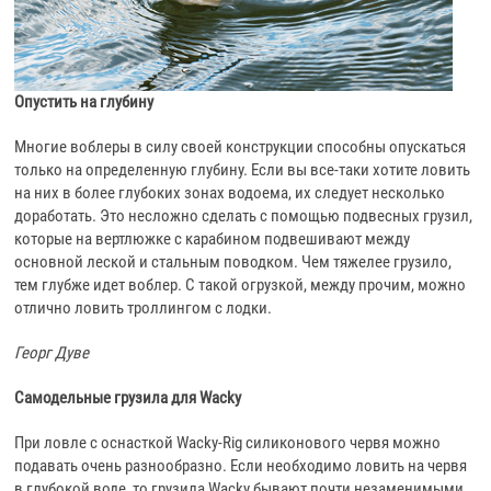
Опустить на глубину
Многие воблеры в силу своей конструкции способны опускаться
только на определенную глубину. Если вы все-таки хотите ловить
на них в более глубоких зонах водоема, их следует несколько
доработать. Это несложно сделать с помощью подвесных грузил,
которые на вертлюжке с карабином подвешивают между
основной леской и стальным поводком. Чем тяжелее грузило,
тем глубже идет воблер. С такой огрузкой, между прочим, можно
отлично ловить троллингом с лодки.
Георг Дуве
Самодельные грузила для Wacky
При ловле с оснасткой Wacky-Rig силиконового червя можно
подавать очень разнообразно. Если необходимо ловить на червя
в глубокой воде, то грузила Wacky бывают почти незаменимыми.