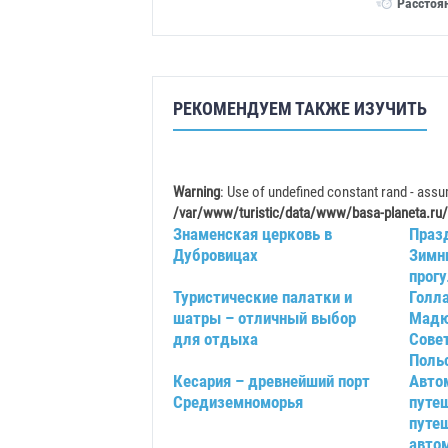
Расстоя
РЕКОМЕНДУЕМ ТАКЖЕ ИЗУЧИТЬ
Warning
: Use of undefined constant rand - assum
/var/www/turistic/data/www/basa-planeta.ru/
Знаменская церковь в
Праз
Дубровицах
Зимн
прогу
Туристические палатки и
Голл
шатры – отличный выбор
Мадю
для отдыха
Сове
Поль
Кесария – древнейший порт
Авто
Средиземноморья
путе
путе
авто