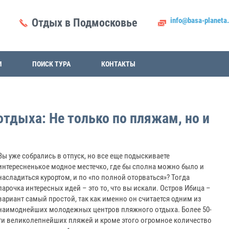
info@basa-planeta.
Отдых в Подмосковье
И
ПОИСК ТУРА
КОНТАКТЫ
тдыха: Не только по пляжам, но и
Вы уже собрались в отпуск, но все еще подыскиваете
интересненькое модное местечко, где бы сполна можно было и
насладиться курортом, и по «по полной оторваться»? Тогда
парочка интересных идей – это то, что вы искали. Остров Ибица –
вариант самый простой, так как именно он считается одним из
наимоднейших молодежных центров пляжного отдыха. Более 50-
ти великолепнейших пляжей и кроме этого огромное количество