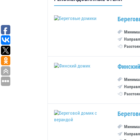
Берегов
Минимал
Направл
Расстоя
Финский
Минимал
Направл
Расстоя
Берегов
Минимал
Направл