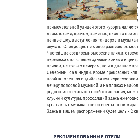
примечательной улицей этого курорта является
дискотеками, причем, заметьте, вход во все
пенные шоу, выступления танцоров и музыкан
скучать. Следующее не менее развеселое месте
Чистейшие средиземноморские пляжи, отвеч
перемежаются с пешеходными зонами в цент
причем, не только вечером, но и в дневное в
Северный Гоа в Индии. Кроме прекрасных кли
необыкновенная индийская культура тусовкам
вечеру попсовой музыкой, а на пляжах наиболе
родных мест ехать нет особого желания, мож
клубной культуры, проходящий здесь ежегодно
креативных музыкантов со всех концов мира. 
Здесь в вашем распоряжении будет целых 2 кв
РЕКОМЕНДОВАННЫЕ ОТЕЛИ