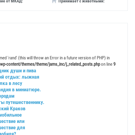
ние от МКАД:
Принимает с животными:
ed 'rand' (this will throw an Error in a future version of PHP) in
wp-content/themes/theme/jams_inc/j_related_posts.php
on line
9
дник души и пива
ий отдых: лыжная
лка в лесу
андия в миниатюре.
родам
ты путешественнику.
ский Краков
мобильное
шествие или
шествие для
мобиля?