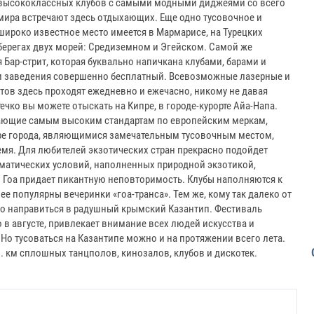
высококлассных клубов с самыми модными диджеями со всего
мира встречают здесь отдыхающих. Еще одно тусовочное и
широко известное место имеется в Мармарисе, на Турецких
берегах двух морей: Средиземном и Эгейском. Самой же
 Бар-стрит, которая буквально напичкана клубами, барами и
 эти заведения совершенно бесплатный. Всевозможные лазерные и
тов здесь проходят ежедневно и ежечасно, никому не давая
чко вы можете отыскать на Кипре, в городе-курорте Айа-Напа.
ающие самым высоким стандартам по европейским меркам,
ре города, являющимися замечательным тусовочным местом,
ремя. Для любителей экзотических стран прекрасно подойдет
матических условий, наполненных природной экзотикой,
 Гоа придает пикантную неповторимость. Клубы наполняются к
е популярны вечеринки «гоа-транса». Тем же, кому так далеко от
но направиться в радушный крымский Казантип. Фестиваль
 в августе, привлекает внимание всех людей искусства и
Но тусоваться на Казантипе можно и на протяжении всего лета.
. км сплошных танцполов, кинозалов, клубов и дискотек.