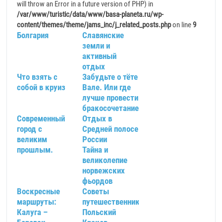
will throw an Error in a future version of PHP) in
/var/www/turistic/data/www/basa-planeta.ru/wp-
content/themes/theme/jams_inc/j_related_posts.php
on line
9
Болгария
Славянские
земли и
активный
отдых
Что взять с
Забудьте о тёте
собой в круиз
Вале. Или где
лучше провести
бракосочетание.
Современный
Отдых в
город с
Средней полосе
великим
России
прошлым.
Тайна и
великолепие
норвежских
фьордов
Воскресные
Советы
маршруты:
путешественнику.
Калуга –
Польский