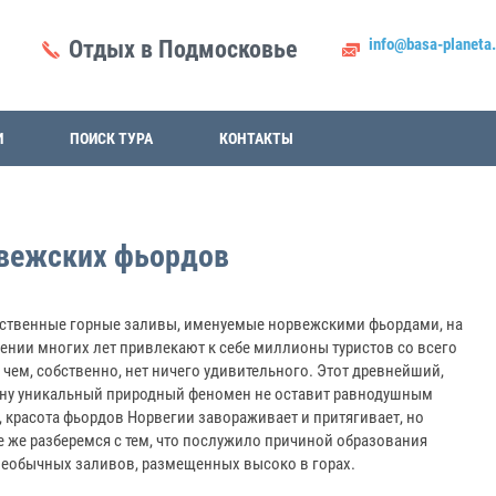
info@basa-planeta.
Отдых в Подмосковье
И
ПОИСК ТУРА
КОНТАКТЫ
рвежских фьордов
ственные горные заливы, именуемые норвежскими фьордами, на
ении многих лет привлекают к себе миллионы туристов со всего
в чем, собственно, нет ничего удивительного. Этот древнейший,
ну уникальный природный феномен не оставит равнодушным
, красота фьордов Норвегии завораживает и притягивает, но
е же разберемся с тем, что послужило причиной образования
необычных заливов, размещенных высоко в горах.