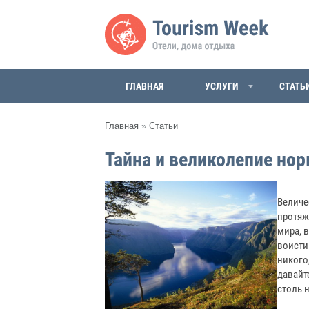
ГЛАВНАЯ
УСЛУГИ
СТАТЬ
Главная
»
Статьи
Тайна и великолепие но
Величе
протяж
мира, 
воисти
никого
давайт
столь 