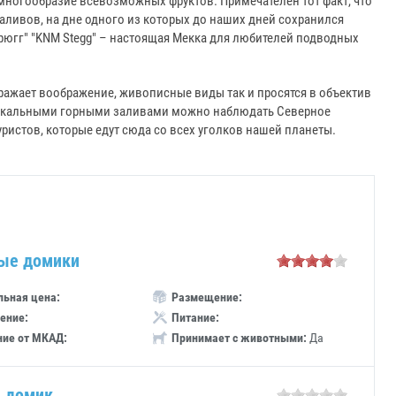
 многообразие всевозможных фруктов. Примечателен тот факт, что
аливов, на дне одного из которых до наших дней сохранился
рюгг" "KNM Stegg" – настоящая Мекка для любителей подводных
ажает воображение, живописные виды так и просятся в объектив
 уникальными горными заливами можно наблюдать Северное
уристов, которые едут сюда со всех уголков нашей планеты.
ые домики
ьная цена:
Размещение:
ение:
Питание:
ние от МКАД:
Принимает с животными:
Да
 домик