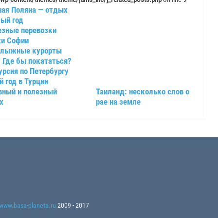
ная Поляна — отдых
лый год
езные перевозки
хи Софии
олыжные курорты
 Где бы покататься?
урсия по Петербургу
 год в Турции
вный и полезный
Таиланд: несколько слов о
х
рае на земле
www.basa-planeta.ru
2009 - 2017