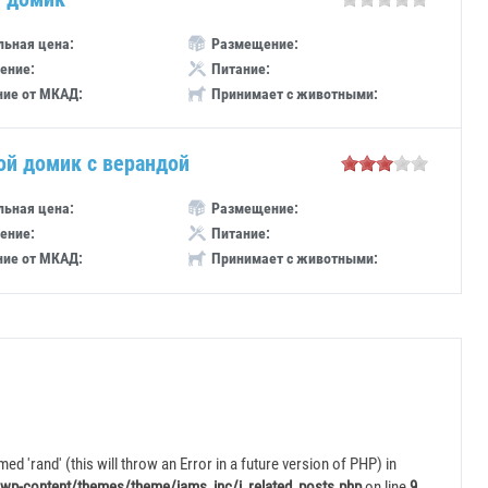
ьная цена:
Размещение:
ение:
Питание:
ние от МКАД:
Принимает с животными:
ой домик с верандой
ьная цена:
Размещение:
ение:
Питание:
ние от МКАД:
Принимает с животными:
ed 'rand' (this will throw an Error in a future version of PHP) in
wp-content/themes/theme/jams_inc/j_related_posts.php
on line
9