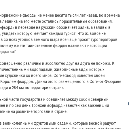
норвежские фьорды не менее десяти тысяч лет назад, во времена
 ледника на его месте остались поразительные образования,
«фьорд» в переводе на русский обозначает залив, а заливы в
 увидеть которую мечтает каждый турист. Что ж, вовсе не
в со всех уголков земного шара все чаще просят туроператоров
 почему же эти таинственные фьорды называют настоящей
дарства?
ы совершенно различны и абсолютно друг на друга не похожи. К
величественными водопадами, живописные виды которых
ие художники со всего мира. Согнефьорд известен своей
 Королем фьордов. Длина этого размещенного в Согн-ог-Фьюране
ади и 204 км по территории страны.
ьной части государства и соединяет между собой северный
мен и по сей день Тронхеймсфьорд известен как важнейший
яние на развитие торговли в стране.
в великолепными фруктовыми садами, которые весной радуют