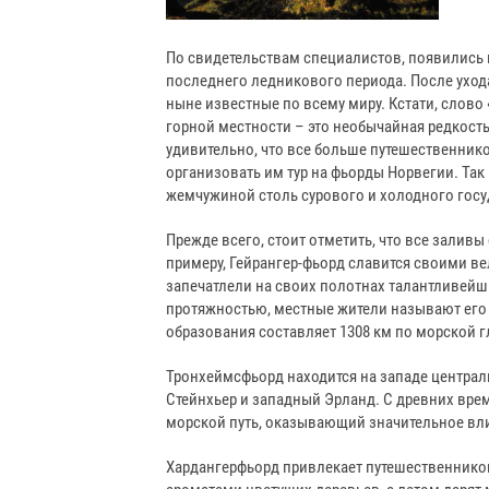
По свидетельствам специалистов, появились 
последнего ледникового периода. После ухода
ныне известные по всему миру. Кстати, слово 
горной местности – это необычайная редкость,
удивительно, что все больше путешественнико
организовать им
тур на фьорды Норвегии.
Так
жемчужиной столь сурового и холодного госу
Прежде всего, стоит отметить, что все залив
примеру, Гейрангер-фьорд славится своими 
запечатлели на своих полотнах талантливейш
протяжностью, местные жители называют его
образования составляет 1308 км по морской гл
Тронхеймсфьорд находится на западе централ
Стейнхьер и западный Эрланд. С древних вре
морской путь, оказывающий значительное вли
Хардангерфьорд привлекает путешественнико