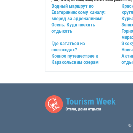
Водный маршрут по
Крас
Екатерининскому каналу:
круг
вперед за адреналином!
Курь
Осень. Куда поехать
Запа
отдыхать
Горн
мира:
Где кататься на
Экск
снегоходах?
Новый
Конное путешествие к
Акти
Каракольским озерам
отды
©