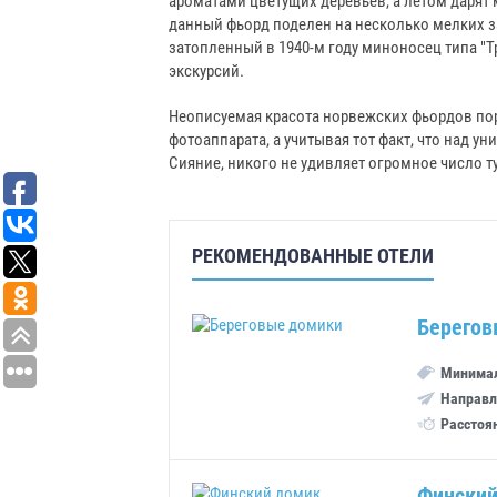
ароматами цветущих деревьев, а летом дарят
данный фьорд поделен на несколько мелких з
затопленный в 1940-м году миноносец типа "Т
экскурсий.
Неописуемая красота норвежских фьордов пор
фотоаппарата, а учитывая тот факт, что над
Сияние, никого не удивляет огромное число т
РЕКОМЕНДОВАННЫЕ ОТЕЛИ
Берегов
Минимал
Направл
Расстоя
Финский