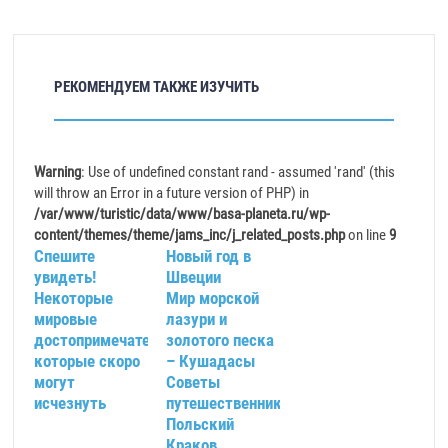
РЕКОМЕНДУЕМ ТАКЖЕ ИЗУЧИТЬ
Warning
: Use of undefined constant rand - assumed 'rand' (this
will throw an Error in a future version of PHP) in
/var/www/turistic/data/www/basa-planeta.ru/wp-
content/themes/theme/jams_inc/j_related_posts.php
on line
9
Спешите
Новый год в
увидеть!
Швеции
Некоторые
Мир морской
мировые
лазури и
достопримечательности,
золотого песка
которые скоро
– Кушадасы
могут
Советы
исчезнуть
путешественнику.
Польский
Краков