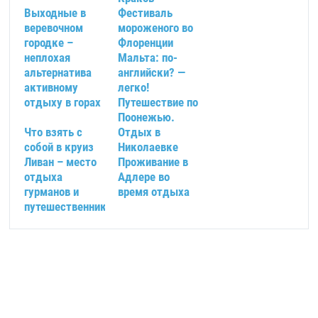
Выходные в
Фестиваль
веревочном
мороженого во
городке –
Флоренции
неплохая
Мальта: по-
альтернатива
английски? —
активному
легко!
отдыху в горах
Путешествие по
Поонежью.
Что взять с
Отдых в
собой в круиз
Николаевке
Ливан – место
Проживание в
отдыха
Адлере во
гурманов и
время отдыха
путешественников