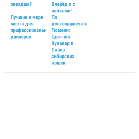
звездам?
Вперёд и с
палками!
Лучшие в мире
По
места для
достопримечательностям
профессиональных
Тюмени:
дайверов
Цветной
бульвар и
Сквер
сибирских
кошек