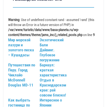
Warning
: Use of undefined constant rand - assumed 'rand' (this
will throw an Error in a future version of PHP) in
/var/www/turistic/data/www/basa-planeta.ru/wp-
content/themes/theme/jams_inc/j_related_posts.php
on line
9
Мир морской
Экзотический
лазури и
Бали
золотого песка
Дайвинг.
– Кушадасы
Глубокое
погружение
Путешествия по
Барнаул:
Перу. Город
краткая
Чиклайо
характеристика
McDonnell
Отдых в
Douglas MD-11
Краснодарском
крае: рай
совсем близко!
Как выбрать
Интересное о
гостиницу по
Японии