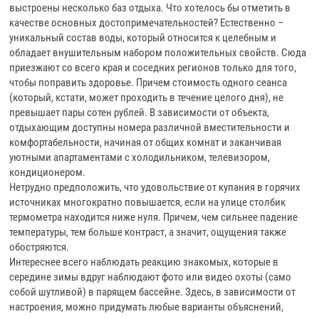
выстроены несколько баз отдыха. Что хотелось бы отметить в
качестве основных достопримечательностей? Естественно –
уникальный состав воды, который относится к целебным и
обладает внушительным набором положительных свойств. Сюда
приезжают со всего края и соседних регионов только для того,
чтобы поправить здоровье. Причем стоимость одного сеанса
(который, кстати, может проходить в течение целого дня), не
превышает пары сотен рублей. В зависимости от объекта,
отдыхающим доступны номера различной вместительности и
комфортабельности, начиная от общих комнат и заканчивая
уютными апартаментами с холодильником, телевизором,
кондиционером.
Нетрудно предположить, что удовольствие от купания в горячих
источниках многократно повышается, если на улице столбик
термометра находится ниже нуля. Причем, чем сильнее падение
температуры, тем больше контраст, а значит, ощущения также
обостряются.
Интереснее всего наблюдать реакцию знакомых, которые в
середине зимы вдруг наблюдают фото или видео охоты (само
собой шутливой) в парящем бассейне. Здесь, в зависимости от
настроения, можно придумать любые варианты объяснений,