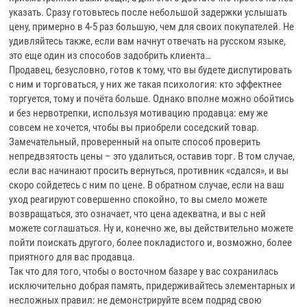
указать. Сразу готовьтесь после небольшой задержки услышать
цену, примерно в 4-5 раз большую, чем для своих покупателей. Не
удивляйтесь также, если вам начнут отвечать на русском языке,
это еще один из способов задобрить клиента…
Продавец, безусловно, готов к тому, что вы будете диспутировать
с ним и торговаться, у них же такая психология: кто эффектнее
торгуется, тому и почёта больше. Однако вполне можно обойтись
и без нервотрепки, используя мотивацию продавца: ему же
совсем не хочется, чтобы вы приобрели соседский товар.
Замечательный, проверенный на опыте способ проверить
непредвзятость цены – это удалиться, оставив торг. В том случае,
если вас начинают просить вернуться, противник «сдался», и вы
скоро сойдетесь с ним по цене. В обратном случае, если на ваш
уход реагируют совершенно спокойно, то вы смело можете
возвращаться, это означает, что цена адекватна, и вы с ней
можете соглашаться. Ну и, конечно же, вы действительно можете
пойти поискать другого, более покладистого и, возможно, более
приятного для вас продавца.
Так что для того, чтобы о восточном базаре у вас сохранилась
исключительно добрая память, придерживайтесь элементарных и
несложных правил: не демонстрируйте всем подряд свою