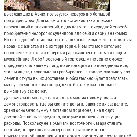
выезжающих в Азию, пользуется невероятно большой
популярностью. Для кого-то это источник экзотических
переживаний и впечатлений, а для кого-то – очередной способ
приобретения недорогих сувениров для себя и своих знакомых.
Но есть одно обстоятельство: вы никогда не сможете торговаться
наравне с азиатами на их территории. И вы это моментально
осознаете, как только в первый раз окажетесь в этом кишащем
муравейнике. Любой восточный торговец мгновенно сможет
определить по вашему лицу, по интонации и по поведению всё,
что вы ищете, насколько вы разбираетесь в товаре, сколько у вас
денег и откуда вы их достанете, и обязательно будет предлагать
массу ненужного вам товара, лишь бы как можно больше
выманить у вас денег.
Для начала помните, что в людных местах никому нельзя
демонстрировать, где вы храните деньги. Заранее их разделите,
храня основную сумму в потайном портмоне, а на людях
доставайте лишь те средства, которые отложены на текущие
расходы. Поскольку не в обычаях восточного базара ставить
ценники, то приходится интересоваться стоимостью
присмотренной вами вещи, а для этого достаточно просто на неё