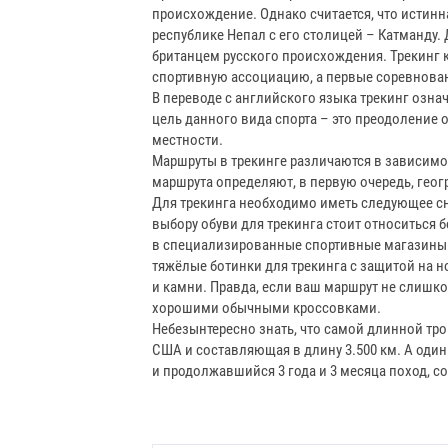
происхождение. Однако считается, что истинна
республике Непал с его столицей – Катманду
британцем русского происхождения. Трекинг 
спортивную ассоциацию, а первые соревнован
В переводе с английского языка трекинг озн
цель данного вида спорта – это преодоление
местности.
Маршруты в трекинге различаются в зависимо
маршрута определяют, в первую очередь, геог
Для трекинга необходимо иметь следующее сн
выбору обуви для трекинга стоит относиться
в специализированные спортивные магазины.
тяжёлые ботинки для трекинга с защитой на н
и камни. Правда, если ваш маршрут не слишко
хорошими обычными кроссовками.
Небезынтересно знать, что самой длинной тро
США и составляющая в длину 3.500 км. А один
и продолжавшийся 3 года и 3 месяца поход, 