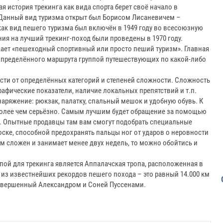
я история трекинга как вида спорта берет своё начало в
. Данный вид туризма открыт был Борисом Лисаневичем –
как вид пешего туризма был включён в 1949 году во всесоюзную
ия на лучший трекинг-поход были проведены в 1970 году.
ачает «пешеходный спортивный или просто пеший туризм». Главная
 определённого маршрута группой путешествующих по какой-либо
сти от определённых категорий и степеней сложности. Сложность
рафические показатели, наличие локальных препятствий и т.п.
аряжение: рюкзак, палатку, спальный мешок и удобную обувь. К
 более чем серьёзно. Самым лучшим будет обращение за помощью
 Опытные продавцы там вам смогут подобрать специальные
оске, способной предохранять пальцы ног от ударов о неровности
м сложен и занимает менее двух недель, то можно обойтись и
пой для трекинга является Аппалачская тропа, расположенная в
 из известнейших рекордов пешего похода – это равный 14.000 км
совершенный Александром и Соней Пуссенами.