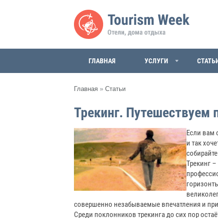
ГЛАВНАЯ
УСЛУГИ
СТАТЬ
Главная
»
Статьи
Трекинг. Путешествуем
Если вам 
и так хоч
собирайте
Трекинг –
професси
горизонты
великолеп
совершенно незабываемые впечатления и при
Среди поклонников трекинга до сих пор оста