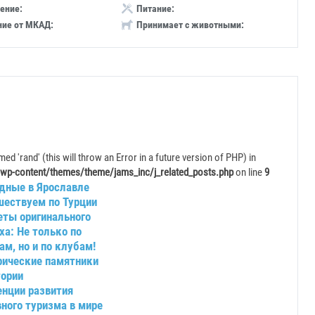
ение:
Питание:
ние от МКАД:
Принимает с животными:
ed 'rand' (this will throw an Error in a future version of PHP) in
wp-content/themes/theme/jams_inc/j_related_posts.php
on line
9
дные в Ярославле
шествуем по Турции
еты оригинального
а: Не только по
м, но и по клубам!
рические памятники
тории
енции развития
ного туризма в мире