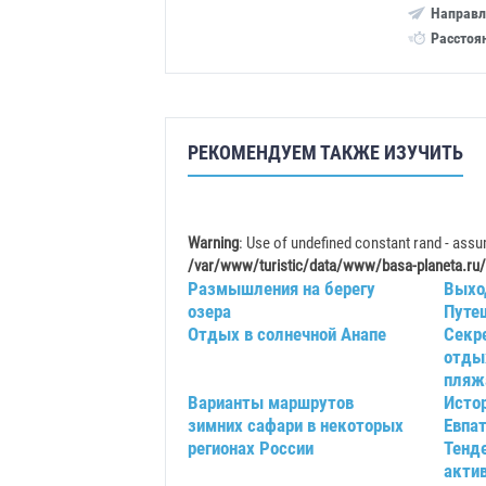
Направл
Расстоя
РЕКОМЕНДУЕМ ТАКЖЕ ИЗУЧИТЬ
Warning
: Use of undefined constant rand - assum
/var/www/turistic/data/www/basa-planeta.ru/
Размышления на берегу
Выхо
озера
Путе
Отдых в солнечной Анапе
Секр
отдых
пляжа
Варианты маршрутов
Исто
зимних сафари в некоторых
Евпа
регионах России
Тенд
актив