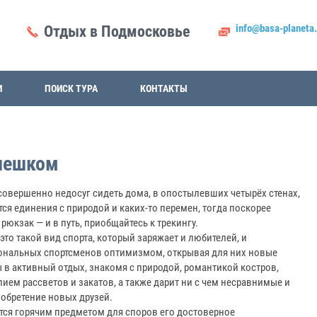
info@basa-planeta.
Отдых в Подмосковье
И
ПОИСК ТУРА
КОНТАКТЫ
 пешком
совершенно недосуг сидеть дома, в опостылевших четырёх стенах,
ется единения с природой и каких-то перемен, тогда поскорее
 рюкзак — и в путь, приобщайтесь к трекингу.
 это такой вид спорта, который заряжает и любителей, и
ональных спортсменов оптимизмом, открывая для них новые
 в активный отдых, знакомя с природой, романтикой костров,
ием рассветов и закатов, а также дарит ни с чем несравнимые и
обретение новых друзей.
ётся горячим предметом для споров его достоверное