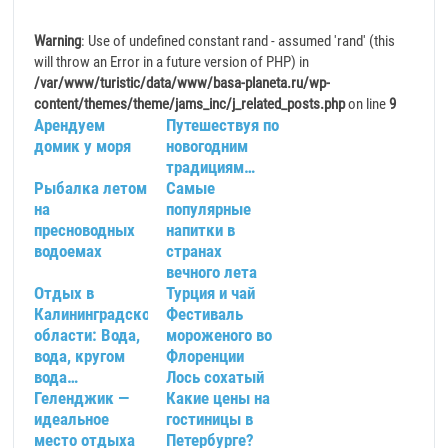
Warning
: Use of undefined constant rand - assumed 'rand' (this
will throw an Error in a future version of PHP) in
/var/www/turistic/data/www/basa-planeta.ru/wp-
content/themes/theme/jams_inc/j_related_posts.php
on line
9
Арендуем
Путешествуя по
домик у моря
новогодним
традициям…
Рыбалка летом
Самые
на
популярные
пресноводных
напитки в
водоемах
странах
вечного лета
Отдых в
Турция и чай
Калининградской
Фестиваль
области: Вода,
мороженого во
вода, кругом
Флоренции
вода…
Лось сохатый
Геленджик —
Какие цены на
идеальное
гостиницы в
место отдыха
Петербурге?