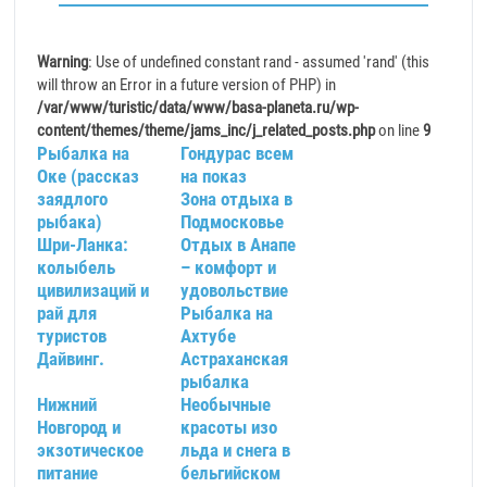
Warning
: Use of undefined constant rand - assumed 'rand' (this
will throw an Error in a future version of PHP) in
/var/www/turistic/data/www/basa-planeta.ru/wp-
content/themes/theme/jams_inc/j_related_posts.php
on line
9
Рыбалка на
Гондурас всем
Оке (рассказ
на показ
заядлого
Зона отдыха в
рыбака)
Подмосковье
Шри-Ланка:
Отдых в Анапе
колыбель
– комфорт и
цивилизаций и
удовольствие
рай для
Рыбалка на
туристов
Ахтубе
Дайвинг.
Астраханская
рыбалка
Нижний
Необычные
Новгород и
красоты изо
экзотическое
льда и снега в
питание
бельгийском