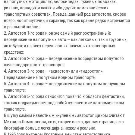
на попутных мотоциклах, велосипедах, гужевых повозках,
рикшах, лошадях и каких-либо других немеханических
транспортных средствах. Правда, данный род автостопа, скорее
всего, носит шуточный характер, так как крайне редко встречается
в реальной жизни;
2. Автостоп 1-го рода и он же самый распространённый:
передвижение на попутных авто — как легковых, так и грузовых,
автобусах и на всех нерельсовых наземных транспортных
средствах;
3. Автостоп 2-го рода – передвижение посредством попутного
железнодорожного транспорта;
4. Автостоп 3-го рода – «аквастоп» или «гидростоп».
Передвижение на попутном водном транспорте;
5. Автостоп 4-го рода – передвижение на попутном воздушном
транспорте;
6. Автостоп 5-го рода относится пока что к области фантастики,
так как подразумевает под собой путешествие на космическом
транспорте.
В шутку самым известным «нулевым» автостопщиком считают
Михаила Ломоносова, хотя, скорее всего, данная страница его
биографии больше легендарна, нежели реальна.
В 1995 году Антоном Кротовым, чей стаж автостопщика