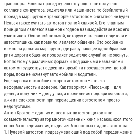
транспорта. Если на проезд путешествующего не получено
согласие кондуктора, водителя или машиниста, то безбилетный
проезд в маршрутном транспорте автостопом считаться не будет.
Нельзя также считать автостоп полной халявой. Его главным
принципом является взаимовыгодное взаимодействие всех его
участников. Основной пользой, которую извлекают водители из
автостопщика, как правило, является общение. Это особенно
важно на дальних маршрутах, где разрушающее однообразный
ритм дороги общение позволяет водителю случайно не заснуть.
Вот поэтому в различных формах и под разными названиями
автостоп существует с древних времён и просуществует до той
поры, пока не исчезнут автомобили и водители.
Еще парочка важнейших сторон автостопа – это его
неформальность и доверие. Как говорится, «Пассажир – для
денег, а попутчик – для души», а проявления подозрительности,
лжи и неискренности при перемещении автостопом просто
недопустимы.
Антон Кротов – один из известных автостопщиков и по
совместительству автор многочисленных книг, касающихся этого
способа передвижения, выделяет 6 основных видов автостопа:
1. Нулевой автостоп, подразумевающий под собой передвижение