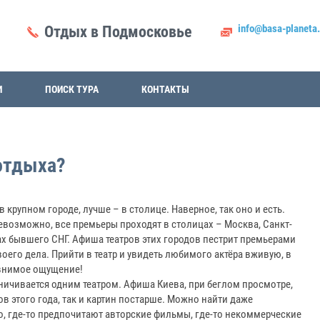
info@basa-planeta.
Отдых в Подмосковье
И
ПОИСК ТУРА
КОНТАКТЫ
отдыха?
 крупном городе, лучше – в столице. Наверное, так оно и есть.
евозможно, все премьеры проходят в столицах – Москва, Санкт-
нах бывшего СНГ. Афиша театров этих городов пестрит премьерами
оего дела. Прийти в театр и увидеть любимого актёра вживую, в
авнимое ощущение!
ничивается одним театром. Афиша Киева, при беглом просмотре,
 этого года, так и картин постарше. Можно найти даже
но, где-то предпочитают авторские фильмы, где-то некоммерческие