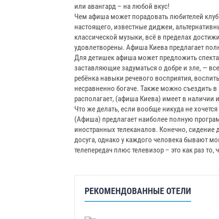
или авангард – на любой вкус!
Чем афиша может порадовать любителей клуб
настоящего, известные диджеи, альтернативн
классической музыки, всё в пределах достижи
удовлетворены. Афиша Киева предлагает пол
Для детишек афиша может предложить спектак
заставляющие задуматься о добре и зле, — все
ребёнка навыки речевого восприятия, воспит
несравненно богаче. Также можно съездить в г
располагает, (афиша Киева) имеет в наличии и
Что же делать, если вообще никуда не хочется
(Афиша) предлагает наиболее полную программу
иностранных телеканалов. Конечно, сидение 
досуга, однако у каждого человека бывают мо
телепередач плюс телевизор – это как раз то, 
РЕКОМЕНДОВАННЫЕ ОТЕЛИ