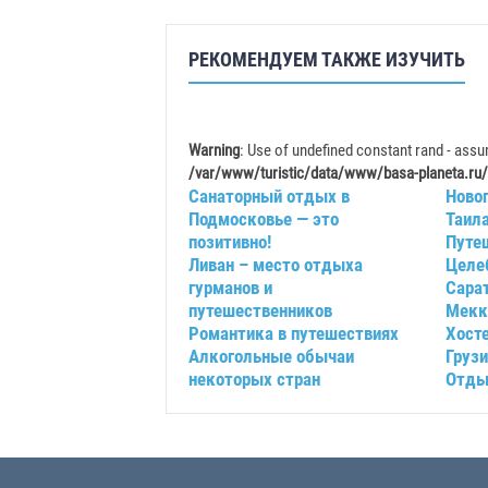
РЕКОМЕНДУЕМ ТАКЖЕ ИЗУЧИТЬ
Warning
: Use of undefined constant rand - assum
/var/www/turistic/data/www/basa-planeta.ru/
Санаторный отдых в
Ново
Подмосковье — это
Таил
позитивно!
Путе
Ливан – место отдыха
Целе
гурманов и
Сара
путешественников
Мекк
Романтика в путешествиях
Хост
Алкогольные обычаи
Груз
некоторых стран
Отды