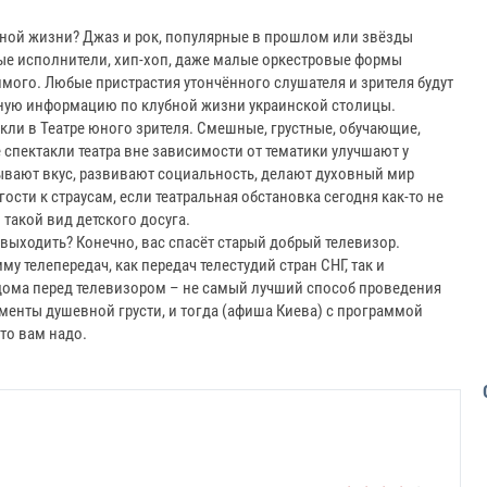
ной жизни? Джаз и рок, популярные в прошлом или звёзды
ые исполнители, хип-хоп, даже малые оркестровые формы
мого. Любые пристрастия утончённого слушателя и зрителя будут
ную информацию по клубной жизни украинской столицы.
ли в Театре юного зрителя. Смешные, грустные, обучающие,
 спектакли театра вне зависимости от тематики улучшают у
ывают вкус, развивают социальность, делают духовный мир
ости к страусам, если театральная обстановка сегодня как-то не
 такой вид детского досуга.
 выходить? Конечно, вас спасёт старый добрый телевизор.
 телепередач, как передач телестудий стран СНГ, так и
дома перед телевизором – не самый лучший способ проведения
менты душевной грусти, и тогда (афиша Киева) с программой
что вам надо.