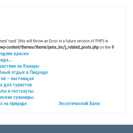
ed 'rand' (this will throw an Error in a future version of PHP) in
wp-content/themes/theme/jams_inc/j_related_posts.php
on line
9
годние краски
анда…
шествие на Канары
бный отдых в Пицунде
тов – настоящая
а для туристов
елы и гестхаузы
инские сувениры
х на природе
Экзотический Бали