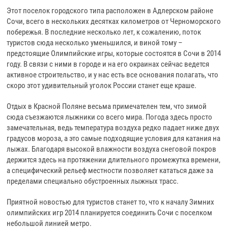
Этот поселок городского типа расположен в Адлерском районе
Сочи, всего в нескольких десятках километров от Черноморского
побережья. В последние несколько лет, к сожалению, поток
туристов сюда несколько уменьшился, и виной тому –
предстоящие Олимпийские игры, которые состоятся в Сочи в 2014
году. В связи с ними в городе и на его окраинах сейчас ведется
активное строительство, и у нас есть все основания полагать, что
скоро этот удивительный уголок России станет еще краше.
Отдых в Красной Поляне весьма примечателен тем, что зимой
сюда съезжаются лыжники со всего мира. Погода здесь просто
замечательная, ведь температура воздуха редко падает ниже двух
градусов мороза, а это самые подходящие условия для катания на
лыжах. Благодаря высокой влажности воздуха снеговой покров
держится здесь на протяжении длительного промежутка времени,
а специфический рельеф местности позволяет кататься даже за
пределами специально обустроенных лыжных трасс.
Приятной новостью для туристов станет то, что к началу Зимних
олимпийских игр 2014 планируется соединить Сочи с поселком
небольшой линией метро.