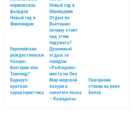
норвежских
Новый год в
фьордов
Швейцарии
Новый год в
Отдых во
Финляндии
Вьетнаме:
почему стоит
над этим
подумать?
Европейские
Душевный
рождественские
отдых за
базары
городом
Болгария или
«Рыбацкие»
Таиланд?
места на Оке
Барнаул:
Мир морской
Покорение
краткая
лазури и
стихии на реке
характеристика
золотого песка
Белая
– Кушадасы