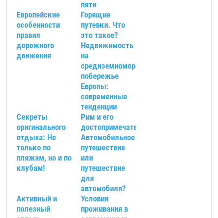
пяти
Европейские
Горящие
особенности
путевки. Что
правил
это такое?
дорожного
Недвижимость
движения
на
средиземноморском
побережье
Европы:
современные
тенденции
Секреты
Рим и его
оригинального
достопримечательности
отдыха: Не
Автомобильное
только по
путешествие
пляжам, но и по
или
клубам!
путешествие
для
автомобиля?
Активный и
Условия
полезный
проживания в