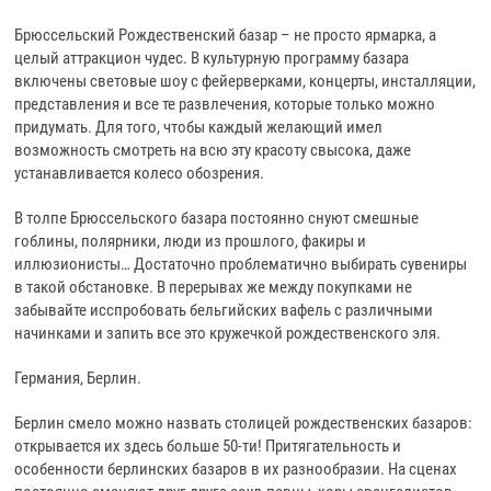
Брюссельский Рождественский базар – не просто ярмарка, а
целый аттракцион чудес. В культурную программу базара
включены световые шоу с фейерверками, концерты, инсталляции,
представления и все те развлечения, которые только можно
придумать. Для того, чтобы каждый желающий имел
возможность смотреть на всю эту красоту свысока, даже
устанавливается колесо обозрения.
В толпе Брюссельского базара постоянно снуют смешные
гоблины, полярники, люди из прошлого, факиры и
иллюзионисты… Достаточно проблематично выбирать сувениры
в такой обстановке. В перерывах же между покупками не
забывайте исспробовать бельгийских вафель с различными
начинками и запить все это кружечкой рождественского эля.
Германия, Берлин.
Берлин смело можно назвать столицей рождественских базаров:
открывается их здесь больше 50-ти! Притягательность и
особенности берлинских базаров в их разнообразии. На сценах