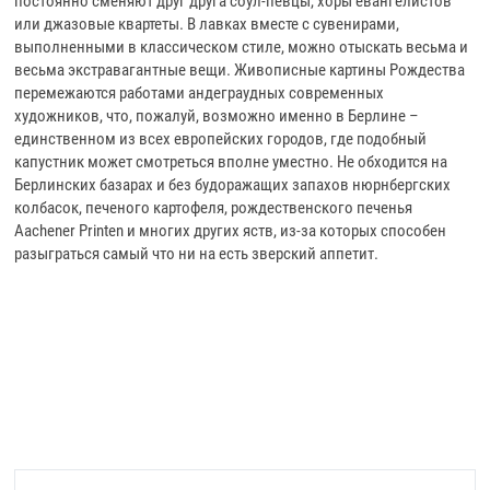
постоянно сменяют друг друга соул-певцы, хоры евангелистов
или джазовые квартеты. В лавках вместе с сувенирами,
выполненными в классическом стиле, можно отыскать весьма и
весьма экстравагантные вещи. Живописные картины Рождества
перемежаются работами андеграудных современных
художников, что, пожалуй, возможно именно в Берлине –
единственном из всех европейских городов, где подобный
капустник может смотреться вполне уместно. Не обходится на
Берлинских базарах и без будоражащих запахов нюрнбергских
колбасок, печеного картофеля, рождественского печенья
Aachener Printen и многих других яств, из-за которых способен
разыграться самый что ни на есть зверский аппетит.