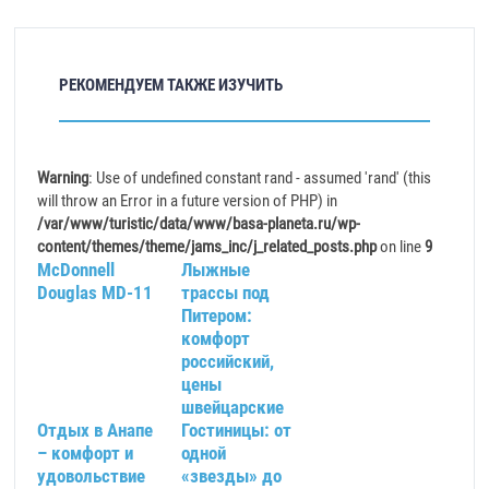
РЕКОМЕНДУЕМ ТАКЖЕ ИЗУЧИТЬ
Warning
: Use of undefined constant rand - assumed 'rand' (this
will throw an Error in a future version of PHP) in
/var/www/turistic/data/www/basa-planeta.ru/wp-
content/themes/theme/jams_inc/j_related_posts.php
on line
9
McDonnell
Лыжные
Douglas MD-11
трассы под
Питером:
комфорт
российский,
цены
швейцарские
Отдых в Анапе
Гостиницы: от
– комфорт и
одной
удовольствие
«звезды» до