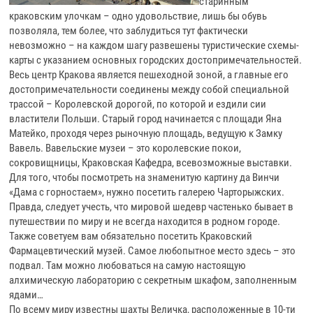
старинным
краковским улочкам – одно удовольствие, лишь бы обувь
позволяла, тем более, что заблудиться тут фактически
невозможно – на каждом шагу развешены туристические схемы-
карты с указанием основных городских достопримечательностей.
Весь центр Кракова является пешеходной зоной, а главные его
достопримечательности соединены между собой специальной
трассой – Королевской дорогой, по которой и ездили сии
властители Польши. Старый город начинается с площади Яна
Матейко, проходя через рыночную площадь, ведущую к Замку
Вавель. Вавельские музеи – это королевские покои,
сокровищницы, Краковская Кафедра, всевозможные выставки.
Для того, чтобы посмотреть на знаменитую картину да Винчи
«Дама с горностаем», нужно посетить галерею Чарторыжских.
Правда, следует учесть, что мировой шедевр частенько бывает в
путешествии по миру и не всегда находится в родном городе.
Также советуем вам обязательно посетить Краковский
Фармацевтический музей. Самое любопытное место здесь – это
подвал. Там можно любоваться на самую настоящую
алхимическую лабораторию с секретным шкафом, заполненным
ядами…
По всему миру известны шахты Величка, расположенные в 10-ти