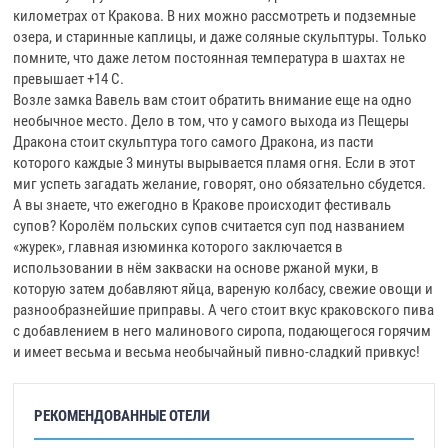
километрах от Кракова. В них можно рассмотреть и подземные
озера, и старинные каплицы, и даже соляные скульптуры. Только
помните, что даже летом постоянная температура в шахтах не
превышает +14 С.
Возле замка Вавель вам стоит обратить внимание еще на одно
необычное место. Дело в том, что у самого выхода из Пещеры
Дракона стоит скульптура того самого Дракона, из пасти
которого каждые 3 минуты вырывается пламя огня. Если в этот
миг успеть загадать желание, говорят, оно обязательно сбудется.
А вы знаете, что ежегодно в Кракове происходит фестиваль
супов? Королём польских супов считается суп под названием
«журек», главная изюминка которого заключается в
использовании в нём закваски на основе ржаной муки, в
которую затем добавляют яйца, вареную колбасу, свежие овощи и
разнообразнейшие приправы. А чего стоит вкус краковского пива
с добавлением в него малинового сиропа, подающегося горячим
и имеет весьма и весьма необычайный пивно-сладкий привкус!
РЕКОМЕНДОВАННЫЕ ОТЕЛИ