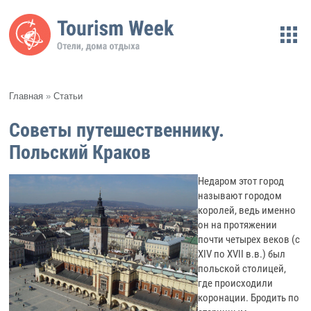
Главная
»
Статьи
Советы путешественнику.
Польский Краков
Недаром этот город
называют городом
королей, ведь именно
он на протяжении
почти четырех веков (с
XIV по XVII в.в.) был
польской столицей,
где происходили
коронации. Бродить по