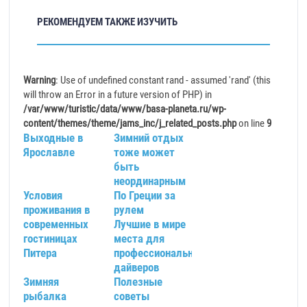
РЕКОМЕНДУЕМ ТАКЖЕ ИЗУЧИТЬ
Warning
: Use of undefined constant rand - assumed 'rand' (this
will throw an Error in a future version of PHP) in
/var/www/turistic/data/www/basa-planeta.ru/wp-
content/themes/theme/jams_inc/j_related_posts.php
on line
9
Выходные в
Зимний отдых
Ярославле
тоже может
быть
неординарным
Условия
По Греции за
проживания в
рулем
современных
Лучшие в мире
гостиницах
места для
Питера
профессиональных
дайверов
Зимняя
Полезные
рыбалка
советы