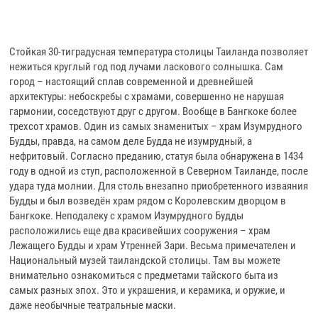
Стойкая 30-тиградусная температура столицы Таиланда позволяет
нежиться круглый год под лучами ласкового солнышка. Сам
город – настоящий сплав современной и древнейшей
архитектуры: небоскребы с храмами, совершенно не нарушая
гармонии, соседствуют друг с другом. Вообще в Бангкоке более
трехсот храмов. Один из самых знаменитых – храм Изумрудного
Будды, правда, на самом деле Будда не изумрудный, а
нефритовый. Согласно преданию, статуя была обнаружена в 1434
году в одной из ступ, расположенной в Северном Таиланде, после
удара туда молнии. Для столь внезапно приобретенного изваяния
Будды и был возведён храм рядом с Королевским дворцом в
Бангкоке. Неподалеку с храмом Изумрудного Будды
расположились еще два красивейших сооружения – храм
Лежащего Будды и храм Утренней Зари. Весьма примечателен и
Национальный музей таиландской столицы. Там вы можете
внимательно ознакомиться с предметами тайского быта из
самых разных эпох. Это и украшения, и керамика, и оружие, и
даже необычные театральные маски.