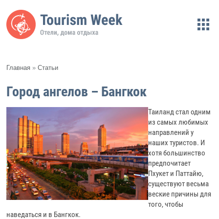
Главная
»
Статьи
Город ангелов – Бангкок
Таиланд стал одним
из самых любимых
направлений у
наших туристов. И
хотя большинство
предпочитает
Пхукет и Паттайю,
существуют весьма
веские причины для
того, чтобы
наведаться и в Бангкок.