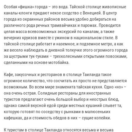
Особая «фишка» города – это вода. Тайской столице живописные
каналы-клонги придают некое сходство с Венецией. В центр
города из окраинных районов весьма удобно добираться на
различного рода речных трамвайчиках и паромах. Проводится
целая масса всевозможных экскурсий по каналам, а также
вечерних круизов вместе с ужином в национальном стиле. В
тайской столице работает и наземное, и подземное метро, а как
же весело наблюдать в дневной толкучке этого огромного города
за шустрыми тук-туками – трехколесными открытыми повозками,
сделанными на основе мотобайка.
Кафе, закусочных и ресторанов в столице Таиланда такое
огромное количество, что сосчитать их просто не представляется
возможным. Во всем мире знаменита тайская кухня. Одно «но» –
она очень острая. Солидные рестораны для иностранных
туристов предлагают очень большой выбор и неострых блюд,
однако самой вкусной едой среди местных кушаний слывет та,
которую готовят по соседству с рынками в малюсеньких
кафешках, да и стоимость обедов в них – сущие копейки.
К туристам в столице Таиланда относятся весьма и весьма