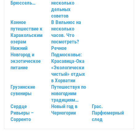
Брюссель…
несколько
дельных
советов
Конное
В Вильнюс на
путешествие к
несколько
Каракольским
часов. Что
озерам
посмотреть?
Нижний
Речное
Новгород и
Подмосковье:
экзотическое
Красавица-Ока
питание
«Экологически
чистый» отдых
в Хорватии
Грузинские
Путешествуя по
сувениры
новогодним
традициям…
Сердце
Новый год в
Грас.
Ривьеры –
Черногории
Парфюмерный
Сорренто
след