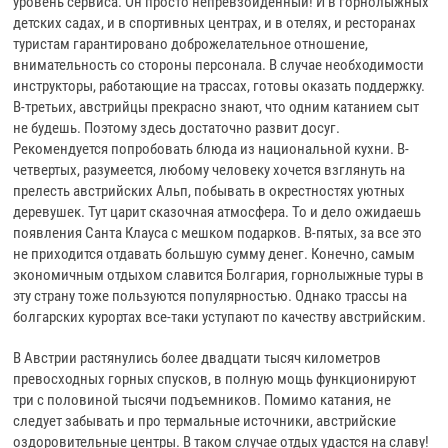
уровень сервиса. Он просто непревзойденный! И в горнолыжных
детских садах, и в спортивных центрах, и в отелях, и ресторанах
туристам гарантировано доброжелательное отношение,
внимательность со стороны персонала. В случае необходимости
инструкторы, работающие на трассах, готовы оказать поддержку.
В-третьих, австрийцы прекрасно знают, что одним катанием сыт
не будешь. Поэтому здесь достаточно развит досуг.
Рекомендуется попробовать блюда из национальной кухни. В-
четвертых, разумеется, любому человеку хочется взглянуть на
прелесть австрийских Альп, побывать в окрестностях уютных
деревушек. Тут царит сказочная атмосфера. То и дело ожидаешь
появления Санта Клауса с мешком подарков. В-пятых, за все это
не приходится отдавать большую сумму денег. Конечно, самым
экономичным отдыхом славится Болгария, горнолыжные туры в
эту страну тоже пользуются популярностью. Однако трассы на
болгарских курортах все-таки уступают по качеству австрийским.
В Австрии растянулись более двадцати тысяч километров
превосходных горных спусков, в полную мощь функционируют
три с половиной тысячи подъемников. Помимо катания, не
следует забывать и про термальные источники, австрийские
оздоровительные центры. В таком случае отдых удастся на славу!