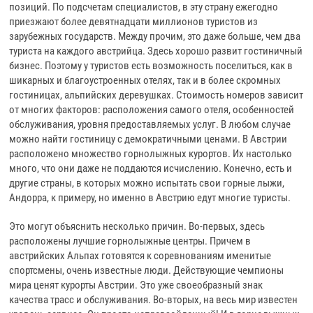
позиций. По подсчетам специалистов, в эту страну ежегодно
приезжают более девятнадцати миллионов туристов из
зарубежных государств. Между прочим, это даже больше, чем два
туриста на каждого австрийца. Здесь хорошо развит гостиничный
бизнес. Поэтому у туристов есть возможность поселиться, как в
шикарных и благоустроенных отелях, так и в более скромных
гостиницах, альпийских деревушках. Стоимость номеров зависит
от многих факторов: расположения самого отеля, особенностей
обслуживания, уровня предоставляемых услуг. В любом случае
можно найти гостиницу с демократичными ценами. В Австрии
расположено множество горнолыжных курортов. Их настолько
много, что они даже не поддаются исчислению. Конечно, есть и
другие страны, в которых можно испытать свои горные лыжи,
Андорра, к примеру, но именно в Австрию едут многие туристы.
Это могут объяснить несколько причин. Во-первых, здесь
расположены лучшие горнолыжные центры. Причем в
австрийских Альпах готовятся к соревнованиям именитые
спортсмены, очень известные люди. Действующие чемпионы
мира ценят курорты Австрии. Это уже своеобразный знак
качества трасс и обслуживания. Во-вторых, на весь мир известен