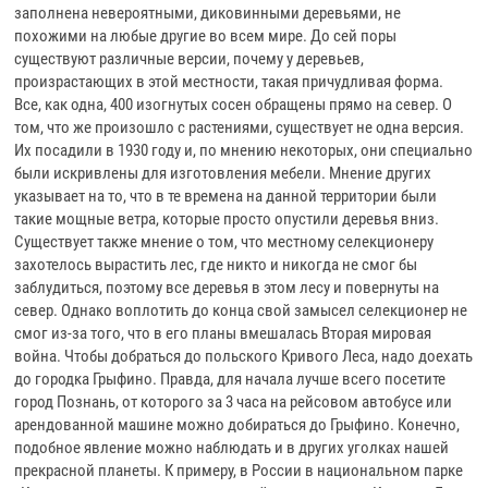
заполнена невероятными, диковинными деревьями, не
похожими на любые другие во всем мире. До сей поры
существуют различные версии, почему у деревьев,
произрастающих в этой местности, такая причудливая форма.
Все, как одна, 400 изогнутых сосен обращены прямо на север. О
том, что же произошло с растениями, существует не одна версия.
Их посадили в 1930 году и, по мнению некоторых, они специально
были искривлены для изготовления мебели. Мнение других
указывает на то, что в те времена на данной территории были
такие мощные ветра, которые просто опустили деревья вниз.
Существует также мнение о том, что местному селекционеру
захотелось вырастить лес, где никто и никогда не смог бы
заблудиться, поэтому все деревья в этом лесу и повернуты на
север. Однако воплотить до конца свой замысел селекционер не
смог из-за того, что в его планы вмешалась Вторая мировая
война. Чтобы добраться до польского Кривого Леса, надо доехать
до городка Грыфино. Правда, для начала лучше всего посетите
город Познань, от которого за 3 часа на рейсовом автобусе или
арендованной машине можно добираться до Грыфино. Конечно,
подобное явление можно наблюдать и в других уголках нашей
прекрасной планеты. К примеру, в России в национальном парке