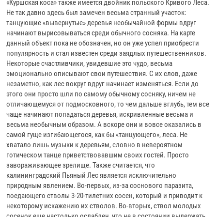
«Куршская коса» также имеется двойник польского Кривого Леса.
Не так давно здесь был замечен весьма странный участок:
танцующие «вывернутые» деревья необычайной формы вдруг
начинают вырисовываться среди обычного сосняка. На карте
данный объект пока не обозначен, но он уже успел приобрести
популярность и стал известен среди заядлых путешественников.
Некоторые счастливчики, увидевшие это чудо, весьма
эмоционально описывают свои путешествия. С их слов, даже
незаметно, как лес вокруг вдруг начинает изменяться. Если до
этого они просто шли по самому обычному сосняку, ничем не
отличающемуся от подмосковного, то чем дальше вглубь, тем все
чаще начинают попадаться деревья, искривленные весьма и
весьма необычным образом. А вскоре они и вовсе оказались в
самой гуще изгибающегося, как бы «танцующего», леса. Не
хватало лишь музыки к деревьям, словно в невероятном
готическом танце приветствовавшим своих гостей. Просто
завораживающее зрелище. Также считается, что
калининградский Пьяный Лес является исключительно
природным явлением. Во-первых, из-за соснового паразита,
поедающего стволы 3-20-тилетних сосен, который и приводит к
некоторому искажению их стволов. Во-вторых, ствол молодых
сосенок еще настолько ослаблен, что не в состоянии выдержать