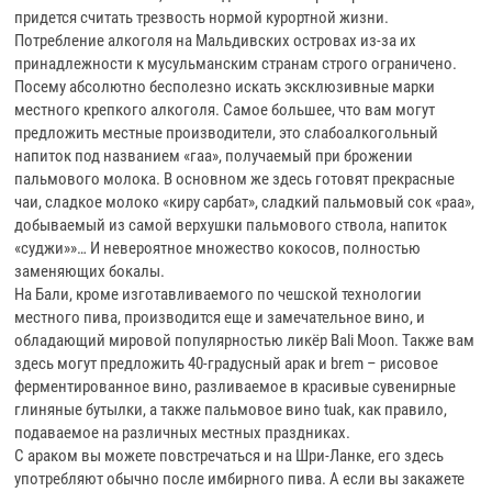
придется считать трезвость нормой курортной жизни.
Потребление алкоголя на Мальдивских островах из-за их
принадлежности к мусульманским странам строго ограничено.
Посему абсолютно бесполезно искать эксклюзивные марки
местного крепкого алкоголя. Самое большее, что вам могут
предложить местные производители, это слабоалкогольный
напиток под названием «гаа», получаемый при брожении
пальмового молока. В основном же здесь готовят прекрасные
чаи, сладкое молоко «киру сарбат», сладкий пальмовый сок «раа»,
добываемый из самой верхушки пальмового ствола, напиток
«суджи»»… И невероятное множество кокосов, полностью
заменяющих бокалы.
На Бали, кроме изготавливаемого по чешской технологии
местного пива, производится еще и замечательное вино, и
обладающий мировой популярностью ликёр Bali Moon. Также вам
здесь могут предложить 40-градусный арак и brem – рисовое
ферментированное вино, разливаемое в красивые сувенирные
глиняные бутылки, а также пальмовое вино tuak, как правило,
подаваемое на различных местных праздниках.
С араком вы можете повстречаться и на Шри-Ланке, его здесь
употребляют обычно после имбирного пива. А если вы закажете