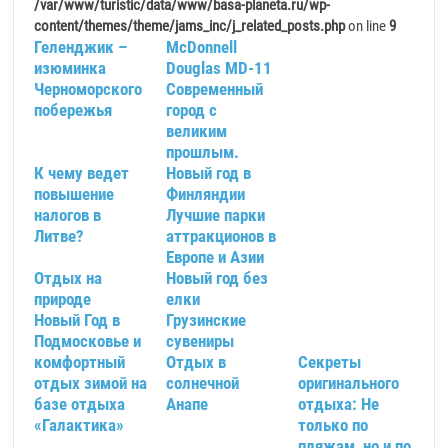
/var/www/turistic/data/www/basa-planeta.ru/wp-
content/themes/theme/jams_inc/j_related_posts.php
on line
9
Геленджик –
McDonnell
изюминка
Douglas MD-11
Черноморского
Современный
побережья
город с
великим
прошлым.
К чему ведет
Новый год в
повышение
Финляндии
налогов в
Лучшие парки
Литве?
аттракционов в
Европе и Азии
Отдых на
Новый год без
природе
елки
Новый Год в
Грузинские
Подмосковье и
сувениры
комфортный
Отдых в
Секреты
отдых зимой на
солнечной
оригинального
базе отдыха
Анапе
отдыха: Не
«Галактика»
только по
пляжам, но и по