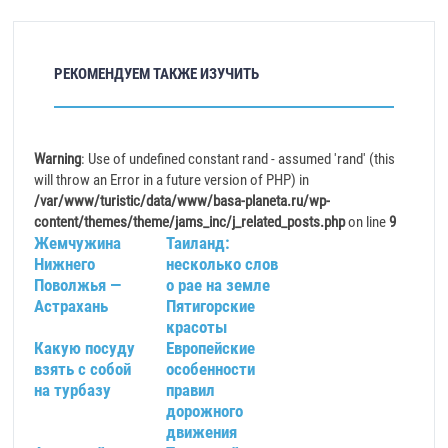
РЕКОМЕНДУЕМ ТАКЖЕ ИЗУЧИТЬ
Warning
: Use of undefined constant rand - assumed 'rand' (this
will throw an Error in a future version of PHP) in
/var/www/turistic/data/www/basa-planeta.ru/wp-
content/themes/theme/jams_inc/j_related_posts.php
on line
9
Жемчужина
Таиланд:
Нижнего
несколько слов
Поволжья —
о рае на земле
Астрахань
Пятигорские
красоты
Какую посуду
Европейские
взять с собой
особенности
на турбазу
правил
дорожного
движения