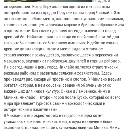
загадок и
интересностей. Вот и Перу является одной из них, а самым
востребованным из городов Перу считается город Чиклайо. Это
воистину волшебное место, наполненное пустынными оазисами,
тропическим солнцем и свежим морским бризом, собравшимися
в одном месте. Как гласит древняя легенда, тысячи лет назад
древний бог Найламп приплыл сюда со всей своей свитой для
того, чтобы основать собственную империю. И действительно,
древние цивилизации на этом месте видели отличное
стратегическое преимущество, заключающееся в пересечении
маршрутов, ведущих от побережья, джунглей и горных районов.
И на сегодняшний день город Чиклайо является стратегически
важным районом с развитым сельским хозяйством. Здесь
производят рис, сахарный тростник и хлопок. У Чиклайо весьма
богатая история, в нем собраны сведения об очень многих
важнейших для инков культур: Сикан и Ламбайеке, Чиму и
Мочика. Чиклайо – второй город после Куско, который со всего
мира привлекает туристов своими археологическими и
историческими памятниками.
В Чиклайо и его окрестностях находится не одна сотня
уникальных археологических мест, откуда извлечены были
экспонаты, принадлежащие к культурам древних Мочика. Чиму,