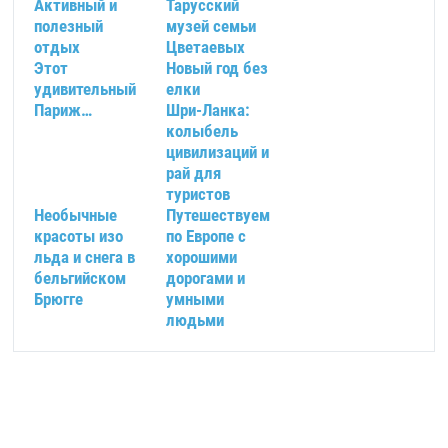
Активный и
Тарусский
полезный
музей семьи
отдых
Цветаевых
Этот
Новый год без
удивительный
елки
Париж…
Шри-Ланка:
колыбель
цивилизаций и
рай для
туристов
Необычные
Путешествуем
красоты изо
по Европе с
льда и снега в
хорошими
бельгийском
дорогами и
Брюгге
умными
людьми