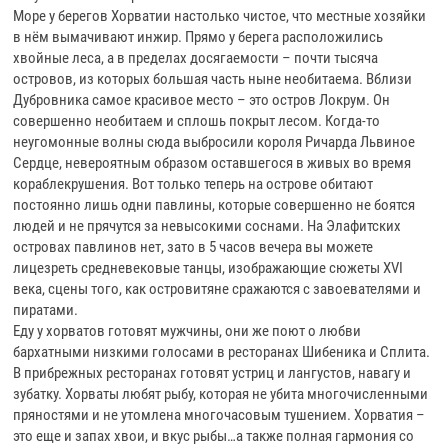
Море у берегов Хорватии настолько чистое, что местные хозяйки
в нём вымачивают инжир. Прямо у берега расположились
хвойные леса, а в пределах досягаемости – почти тысяча
островов, из которых большая часть ныне необитаема. Вблизи
Дубровника самое красивое место – это остров Локрум. Он
совершенно необитаем и сплошь покрыт лесом. Когда-то
неугомонные волны сюда выбросили короля Ричарда Львиное
Сердце, невероятным образом оставшегося в живых во время
кораблекрушения. Вот только теперь на острове обитают
постоянно лишь одни павлины, которые совершенно не боятся
людей и не прячутся за невысокими соснами. На Элафитских
островах павлинов нет, зато в 5 часов вечера вы можете
лицезреть средневековые танцы, изображающие сюжеты XVI
века, сцены того, как островитяне сражаются с завоевателями и
пиратами.
Еду у хорватов готовят мужчины, они же поют о любви
бархатными низкими голосами в ресторанах Шибеника и Сплита.
В прибрежных ресторанах готовят устриц и лангустов, навагу и
зубатку. Хорваты любят рыбу, которая не убита многочисленными
пряностями и не утомлена многочасовым тушением. Хорватия –
это еще и запах хвои, и вкус рыбы…а также полная гармония со