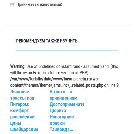
Принимает с животными:
РЕКОМЕНДУЕМ ТАКЖЕ ИЗУЧИТЬ
Warning
: Use of undefined constant rand - assumed 'rand' (this
will throw an Error in a future version of PHP) in
/var/www/turistic/data/www/basa-planeta.ru/wp-
content/themes/theme/jams_inc/j_related_posts.php
on line
9
Лыжные
В гости… к
трассы под
привидениям
Питером:
Достопримечательности
комфорт
Цюриха
российский,
Новогодние
цены
краски
швейцарские
Таиланда…