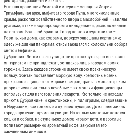
ресторанах, рассветы и закаты…
Бывшая провинция Римской империи – западная Истрия.
Триумфальная арка, амфитеатр города Пула, многочисленные
храмы, раскопки хозяйственного двора с маслобойней – «виллы
рустика», а также водопроводом и винодельней, расположенные
на острове Большой Бриюни. Город поэтов и художников –
Ровинь, чьи дома, как коврами, доверху завешаны картинами;
здесь же дивная панорама, открывающаяся с колокольни собора
святой Евфимии.
Дубровник. Летом на его улицах не протолкнуться, но всё равно
он туристам не принадлежит, оставаясь лишь городом своих
горожан. Здесь каждое строение имеет свою практическую
пользу. Фонтан поставляет морскую воду, крепостные стены
прекрасно защищают от морских ветров, травы в монастырском
дворике исключительно лечебные – их монахи-францисканцы
используют для изготовления лекарств. Кто только не находил
приют в Дубровнике: и крестоносны, и пилигримы, следовавшие
в Иерусалим, все гонимые и путешествующие. Домашняя жизнь
города протекает прямо на улицах. На теплых мостовых нежатся
кошки и собаки, на ступеньках домов играют дети, а взрослые
попивают размеренно ароматный кофе, закусывая его
засушенным инжиром.