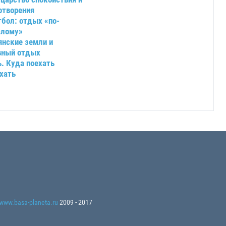
отворения
тбол: отдых «по-
слому»
янские земли и
вный отдых
. Куда поехать
хать
www.basa-planeta.ru
2009 - 2017