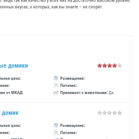
е. Ведь так как качество у всех них на достаточно высоком уровне,
енных вкусах, о которых, как вы знаете – не спорят.
ые домики
ьная цена:
Размещение:
ение:
Питание:
ние от МКАД:
Принимает с животными:
Да
 домик
ьная цена:
Размещение:
ение:
Питание: