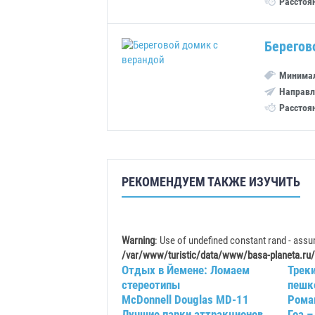
Расстоя
Берегов
Минимал
Направл
Расстоя
РЕКОМЕНДУЕМ ТАКЖЕ ИЗУЧИТЬ
Warning
: Use of undefined constant rand - assum
/var/www/turistic/data/www/basa-planeta.ru/
Отдых в Йемене: Ломаем
Трек
стереотипы
пешк
McDonnell Douglas MD-11
Рома
Лучшие парки аттракционов
Гоа –