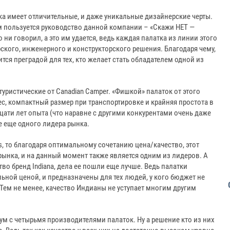
а имеет отличительные, и даже уникальные дизайнерские черты.
ым пользуется руководство данной компании – «Скажи НЕТ —
 ни говорил, а это им удается, ведь каждая палатка из линии этого
кого, инженерного и конструкторского решения. Благодаря чему,
ся преградой для тех, кто желает стать обладателем одной из
ристические от Canadian Camper. «Фишкой» палаток от этого
, компактный размер при транспортировке и крайняя простота в
дцати лет опыта (что наравне с другими конкурентами очень даже
е еще одного лидера рынка.
, то благодаря оптимальному сочетанию цена/качество, этот
ынка, и на данный момент также является одним из лидеров. А
во бренд Indiana, дела ее пошли еще лучше. Ведь палатки
ной ценой, и предназначены для тех людей, у кого бюджет не
l. Тем не менее, качество Индианы не уступает многим другим
м с четырьмя производителями палаток. Ну а решение кто из них