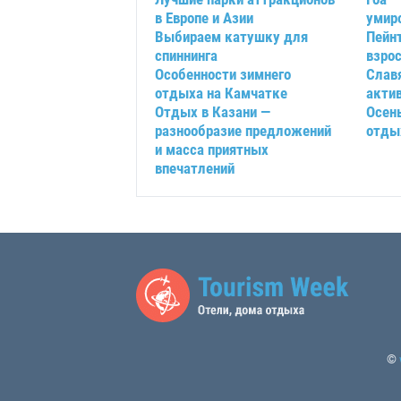
в Европе и Азии
умир
Выбираем катушку для
Пейн
спиннинга
взро
Особенности зимнего
Слав
отдыха на Камчатке
акти
Отдых в Казани —
Осень
разнообразие предложений
отды
и масса приятных
впечатлений
©