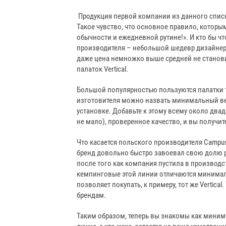
Продукция первой компании из данного списк
Такое чувство, что основное правило, котор
обычности и ежедневной рутине!». И кто бы что
производителя – небольшой шедевр дизайнерс
даже цена немножко выше средней не становит
палаток Vertical.
Большой популярностью пользуются палатки ту
изготовителя можно назвать минимальный вес
установке. Добавьте к этому всему около два
не мало), проверенное качество, и вы получит
Что касается польского производителя Campus
бренд довольно быстро завоевал свою долю р
после того как компания пустила в производст
кемпинговые этой линии отличаются минималь
позволяет покупать, к примеру, тот же Vertica
брендам.
Таким образом, теперь вы знакомы как миниму