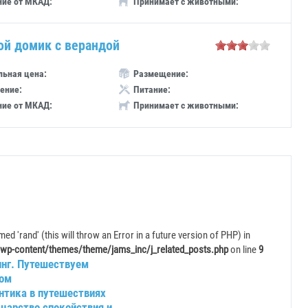
ние от МКАД:
Принимает с животными:
ой домик с верандой
ьная цена:
Размещение:
ение:
Питание:
ние от МКАД:
Принимает с животными:
ed 'rand' (this will throw an Error in a future version of PHP) in
wp-content/themes/theme/jams_inc/j_related_posts.php
on line
9
инг. Путешествуем
ом
нтика в путешествиях
 царство спокойствия и