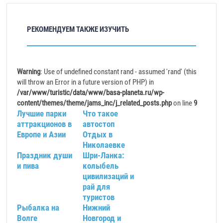
РЕКОМЕНДУЕМ ТАКЖЕ ИЗУЧИТЬ
Warning
: Use of undefined constant rand - assumed 'rand' (this
will throw an Error in a future version of PHP) in
/var/www/turistic/data/www/basa-planeta.ru/wp-
content/themes/theme/jams_inc/j_related_posts.php
on line
9
Лучшие парки
Что такое
аттракционов в
автостоп
Европе и Азии
Отдых в
Николаевке
Праздник души
Шри-Ланка:
и пива
колыбель
цивилизаций и
рай для
туристов
Рыбалка на
Нижний
Волге
Новгород и