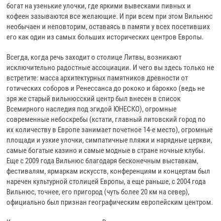
богат на узенькие улочки, где яркими вывесками пивных и
кофеен зазываются все желающие. И при всем при этом Вильнюс
необычаен и неповторим, оставаясь в памяти у всех посетивших
его как один из самых больших исторических центров Европы.
Всегда, когда речь заходит о столице Литвы, возникают
исключительно радостные ассоциации. И чего вы здесь только не
встретите: масса архитектурных памятников древности от
готических соборов и Ренессанса до рококо и барокко (ведь не
зря же старый вильнюсский центр был внесен в список
Всемирного наследия под эгидой ЮНЕСКО), огромные
современные небоскребы (кстати, главный литовский город по
их количеству в Европе занимает почетное 14-е место), огромные
площади и узкие улочки, симпатичные пляжи и нарядные церкви,
самые богатые казино и самые модные в стране ночные клубы.
Еще с 2009 года Вильнюс благодаря бесконечным выставкам,
фестивалям, ярмаркам искусств, конференциям и концертам был
наречен культурной столицей Европы, а еще раньше, с 2004 года
Вильнюс, точнее, его пригород (чуть более 20 км на север),
официально был признан географическим европейским центром.