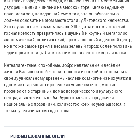
Как гласит городская легенда, Вильнюс возник в месте слияния
двух рек – Вилии и Вильни на высокой горе. Князю Гедимину
приснился сон, поведавший ему о том, что он обязательно
должен основать на этом месте столицу Литовского княжества.
Это случилось аж в самом начале XIII в., а за восемь столетий
горная крепость превратилась в шумный и крупный мегаполис:
экономический, политический, промышленный и деловой центр,
но в то же самое время в весьма зеленый город: более половины
территории столицы Литвы занимают зеленые скверы и парки.
Интеллигентные, спокойные, доброжелательные и весёлые
жители Вильнюса не без тени гордости и спокойно относятся к
своему уникальному древнему наследию: многие из них учатся в
одном из старейших европейских университетов, многие
проживают в старинных домах исторического и культурного
центра, а также очень любят бурно отмечать городские и
национальные праздники, количество коих не уменьшается, а
только увеличивается год от года.
РЕКОМЕНДОВАННЫЕ ОТЕЛИ