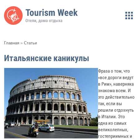
Главная
»
Статьи
Итальянские каникулы
Фраза о том, что
«все дороги ведут
в Рим», наверняка
знакома всем. И
это действительно
так, если вы
решили отдохнуть
в Италии. Это
одна из самых
великолепных,
гостеприимных и