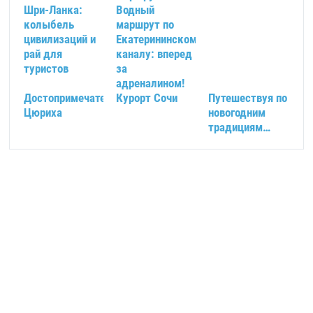
Шри-Ланка:
Водный
колыбель
маршрут по
цивилизаций и
Екатерининскому
рай для
каналу: вперед
туристов
за
адреналином!
Достопримечательности
Курорт Сочи
Путешествуя по
Цюриха
новогодним
традициям…