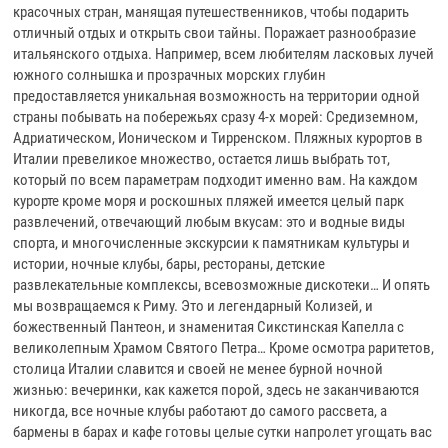
красочных стран, манящая путешественников, чтобы подарить
отличный отдых и открыть свои тайны. Поражает разнообразие
итальянского отдыха. Например, всем любителям ласковых лучей
южного солнышка и прозрачных морских глубин
предоставляется уникальная возможность на территории одной
страны побывать на побережьях сразу 4-х морей: Средиземном,
Адриатическом, Ионическом и Тирренском. Пляжных курортов в
Италии превеликое множество, остается лишь выбрать тот,
который по всем параметрам подходит именно вам. На каждом
курорте кроме моря и роскошных пляжей имеется целый парк
развлечений, отвечающий любым вкусам: это и водные виды
спорта, и многочисленные экскурсии к памятникам культуры и
истории, ночные клубы, бары, рестораны, детские
развлекательные комплексы, всевозможные дискотеки… И опять
мы возвращаемся к Риму. Это и легендарный Колизей, и
божественный Пантеон, и знаменитая Сикстинская Капелла с
великолепным Храмом Святого Петра… Кроме осмотра раритетов,
столица Италии славится и своей не менее бурной ночной
жизнью: вечеринки, как кажется порой, здесь не заканчиваются
никогда, все ночные клубы работают до самого рассвета, а
бармены в барах и кафе готовы целые сутки напролет угощать вас