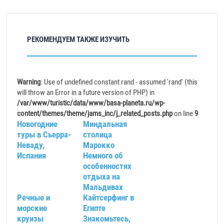
РЕКОМЕНДУЕМ ТАКЖЕ ИЗУЧИТЬ
Warning
: Use of undefined constant rand - assumed 'rand' (this
will throw an Error in a future version of PHP) in
/var/www/turistic/data/www/basa-planeta.ru/wp-
content/themes/theme/jams_inc/j_related_posts.php
on line
9
Новогодние
Миндальная
туры в Сьерра-
столица
Неваду,
Марокко
Испания
Немного об
особенностях
отдыха на
Мальдивах
Речные и
Кайтсерфинг в
морские
Египте
круизы
Знакомьтесь,