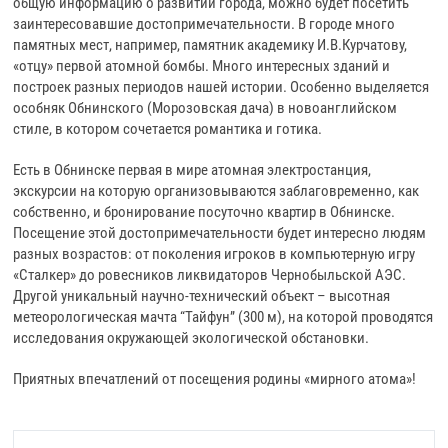
общую информацию о развитии города, можно будет посетить
заинтересовавшие достопримечательности. В городе много
памятных мест, например, памятник академику И.В.Курчатову,
«отцу» первой атомной бомбы. Много интересных зданий и
построек разных периодов нашей истории. Особенно выделяется
особняк Обнинского (Морозовская дача) в новоанглийском
стиле, в котором сочетается романтика и готика.
Есть в Обнинске первая в мире атомная электростанция,
экскурсии на которую организовываются заблаговременно, как
собственно, и бронирование посуточно квартир в Обнинске.
Посещение этой достопримечательности будет интересно людям
разных возрастов: от поколения игроков в компьютерную игру
«Сталкер» до ровесников ликвидаторов Чернобыльской АЭС.
Другой уникальный научно-технический объект – высотная
метеорологическая мачта “Тайфун” (300 м), на которой проводятся
исследования окружающей экологической обстановки.
Приятных впечатлений от посещения родины «мирного атома»!