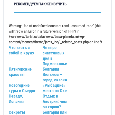
РЕКОМЕНДУЕМ ТАКЖЕ ИЗУЧИТЬ
Warning
: Use of undefined constant rand - assumed 'rand' (this
will throw an Error in a future version of PHP) in
/var/www/turistic/data/www/basa-planeta.ru/wp-
content/themes/theme/jams_inc/j_related_posts.php
on line
9
Что взять с
Четыре
собой в круиз
счастливых
дня в
Подмосковье
Пятигорские
Болгария
красоты
Вильнюс –
город-сказка
Новогодние
«Рыбацкие»
туры в Сьерра-
места на Оке
Неваду,
Отдых в
Испания
Австрии: чем
он хорош?
Секреты
Болгария или