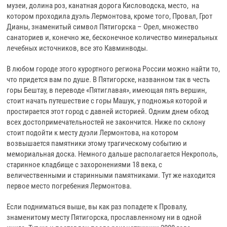
музеи, долина роз, канатная дорога Кисловодска, место, на
котором проходила дуэль Лермонтова, кроме того, Провал, Грот
Дианы, знаменитый символ Пятигорска – Орел, множество
санаториев и, конечно же, бесконечное количество минеральных
лечебных источников, все это Кавминводы.
В любом городе этого курортного региона России можно найти то,
что придется вам по душе. В Пятигорске, названном так в честь
горы Бештау, в переводе «Пятиглавая», имеющая пять вершин,
стоит начать путешествие с горы Машук, у подножья которой и
простирается этот город с давней историей. Одним днем обход
всех достопримечательностей не закончится. Ниже по склону
стоит подойти к месту дуэли Лермонтова, на котором
возвышается памятники этому трагическому событию и
мемориальная доска. Немного дальше располагается Некрополь,
старинное кладбище с захоронениями 18 века, с
величественными и старинными памятниками. Тут же находится
первое место погребения Лермонтова.
Если подниматься выше, вы как раз попадете к Провалу,
знаменитому месту Пятигорска, прославленному ни в одной