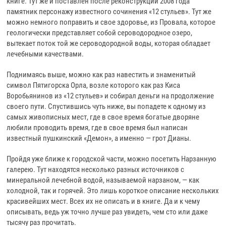
книге. Тут же и поставлен после реконструкции 2008 года
памятник персонажу известного сочинения «12 стульев». Тут же
можно немного поправить и свое здоровье, из Провала, которое
геологически представляет собой сероводородное озеро,
вытекает поток той же сероводородной воды, которая обладает
лечебными качествами.
Поднимаясь выше, можно как раз навестить и знаменитый
символ Пятигорска Орла, возле которого как раз Киса
Воробьянинов из «12 стульев» и собирал деньги на продолжение
своего пути. Спустившись чуть ниже, вы попадете к одному из
самых живописных мест, где в свое время богатые дворяне
любили проводить время, где в свое время был написан
известный пушкинский «Демон», а именно — грот Дианы.
Пройдя уже ближе к городской части, можно посетить Нарзанную
галерею. Тут находятся несколько разных источников с
минеральной лечебной водой, называемой нарзаном, — как
холодной, так и горячей. Это лишь короткое описание нескольких
красивейших мест. Всех их не описать и в книге. Да и к чему
описывать, ведь уж точно лучше раз увидеть, чем сто или даже
тысячу раз прочитать.