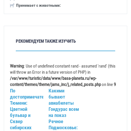
Принимает с животными:
РЕКОМЕНДУЕМ ТАКЖЕ ИЗУЧИТЬ
Warning
: Use of undefined constant rand - assumed 'rand' (this
will throw an Error in a future version of PHP) in
/var/www/turistic/data/www/basa-planeta.ru/wp-
content/themes/theme/jams_inc/j_related_posts.php
on line
9
По
Какими
достопримечательностям
бывают
Тюмени:
авиабилеты
Цветной
Гондурас всем
бульвар и
на показ
Сквер
Речное
сибирских
Подмосковье: